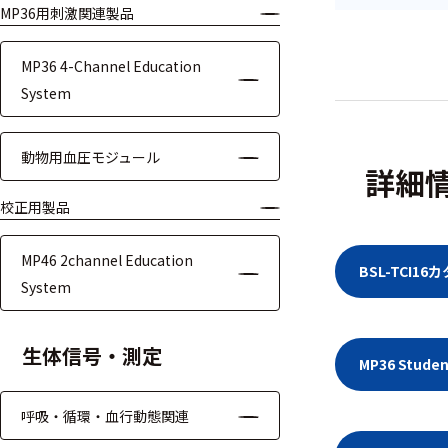
MP36用刺激関連製品
モジュー
ル
MP36 4-Channel Education
アンプ
System
フィルタ
動物用血圧モジュール
ソフトウ
詳細
ェア
校正用製品
測定・計測関連
MP46 2channel Education
機器
BSL-TCI
System
握力計
生体信号・測定
MP36 Stu
ゴニオメ
ータ
呼吸・循環・血行動態関連
アイトラ