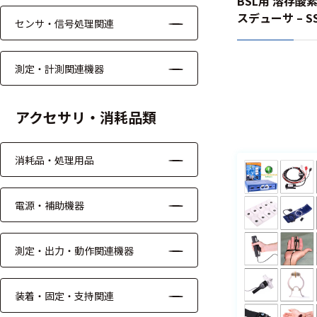
BSL用 溶存
る
す
スデューサ – SS
センサ・信号処理関連
る
測定・計測関連機器
アクセサリ・消耗品類
消耗品・処理用品
電源・補助機器
測定・出力・動作関連機器
装着・固定・支持関連