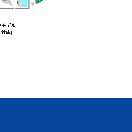
ateモデル
ac対応)