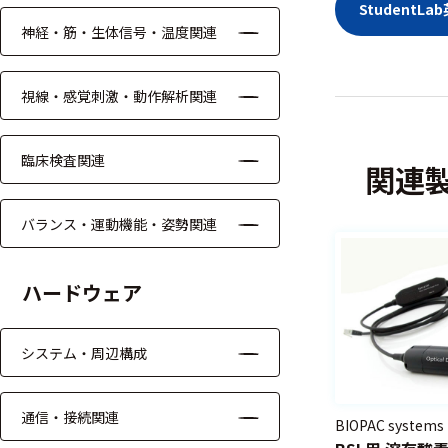
ッキング
Student
神経・筋・生体信号・温度関連
プローブ
計測機器
視線・感覚刺激・動作解析関連
トランス
デューサ
臨床検査関連
関連
バランス・運動機能・姿勢関連
698
選
択
件
ハードウェア
し
の
た
製
条
品
システム・周辺構成
件
を
を
表
ク
示
通信・接続関連
リ
BIOPAC systems
す
ア