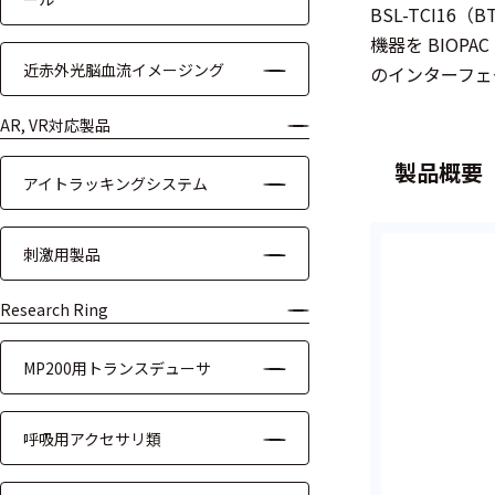
BSL-TCI16（
装置本体
機器を BIOPA
近赤外光脳血流イメージング
のインターフェ
デバイス
周辺機器
AR, VR対応製品
製品概要
基幹シス
アイトラッキングシステム
テム
通信・接続関連
刺激用製品
刺激装置
Research Ring
レシーバ
MP200用トランスデューサ
トリガー
呼吸用アクセサリ類
アダプタ
コネクタ