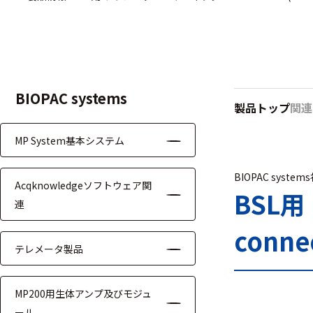
ハ
アク
ー
セサ
ド
リ・
ウ
消耗
ェ
品類
ア
BIOPAC systems
製品トップ
関連
MP System基本システム
ワイヤレス・無
線対応
BIOPAC system
Acqknowledgeソフトウェア関
MRI対応
BSL
連
conne
テレメータ製品
システム・周辺
MP200用生体アンプ及びモジュ
構成
ール