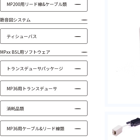
MP200用リード線&ケーブル類
ケーブル
筋音図システム
リード線
ティシューバス
インター
フェース
MPxx BSL用ソフトウェア
テレメー
タ
トランスデューサパッケージ
スイッチ
MP36用トランスデューサ
センサ・信号処
理関連
消耗品類
信号処理
MP36用ケーブル&リード線類
センサ