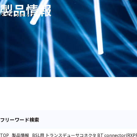
製品情報
生体
フリ
メー
本文にスキップ
信
ーワ
製品
カー
号・
ード
別
測定
検索
医
研
教
究
療
育
用
用
用
ヒ
ト・
人
動
物
フリーワード検索
TOP
製品情報
BSL用 トランスデューサコネクタ BT connector(RXPROB