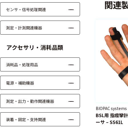
関連
る
す
センサ・信号処理関連
る
測定・計測関連機器
アクセサリ・消耗品類
消耗品・処理用品
電源・補助機器
測定・出力・動作関連機器
BIOPAC systems
BSL用 指痙
装着・固定・支持関連
ーサ – SS61L