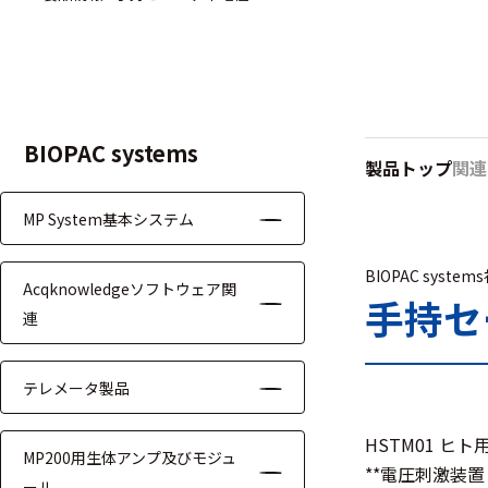
ハ
アク
ー
セサ
ド
リ・
ウ
消耗
ェ
品類
ア
BIOPAC systems
製品トップ
関連
MP System基本システム
ワイヤレス・無
線対応
BIOPAC system
Acqknowledgeソフトウェア関
MRI対応
手持セー
連
テレメータ製品
システム・周辺
HSTM01 
MP200用生体アンプ及びモジュ
構成
**電圧刺激装置
ール