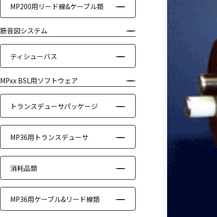
MP200用リード線&ケーブル類
ケーブル
筋音図システム
リード線
ティシューバス
インター
フェース
MPxx BSL用ソフトウェア
テレメー
タ
トランスデューサパッケージ
スイッチ
MP36用トランスデューサ
センサ・信号処
理関連
消耗品類
信号処理
MP36用ケーブル&リード線類
センサ