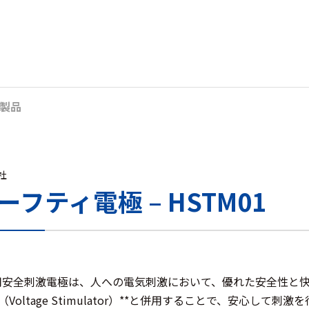
製品
s社
フティ電極 – HSTM01
ヒト用安全刺激電極は、人への電気刺激において、優れた安全性
（Voltage Stimulator）**と併用することで、安心して刺