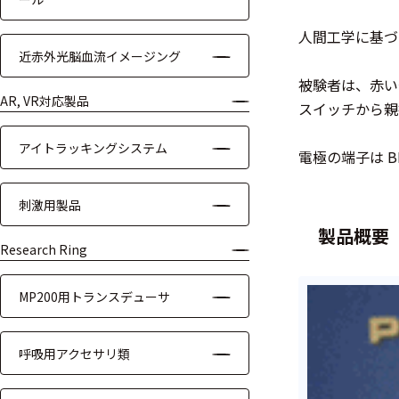
装置本体
人間工学に基づ
近赤外光脳血流イメージング
デバイス
被験者は、赤い
周辺機器
AR, VR対応製品
スイッチから親
基幹シス
アイトラッキングシステム
テム
電極の端子は B
通信・接続関連
刺激用製品
製品概要
刺激装置
Research Ring
レシーバ
MP200用トランスデューサ
トリガー
呼吸用アクセサリ類
アダプタ
コネクタ