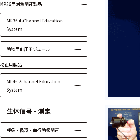
MP36用刺激関連製品
モジュー
ル
MP36 4-Channel Education
アンプ
System
フィルタ
動物用血圧モジュール
ソフトウ
ェア
校正用製品
測定・計測関連
MP46 2channel Education
機器
System
握力計
生体信号・測定
ゴニオメ
ータ
呼吸・循環・血行動態関連
アイトラ