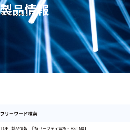
製品情報
生体
フリ
メー
本文にスキップ
信
ーワ
製品
カー
号・
ード
別
測定
検索
医
研
教
究
療
育
用
用
用
ヒ
ト・
人
動
物
フリーワード検索
TOP
製品情報
手持セーフティ電極 – HSTM01