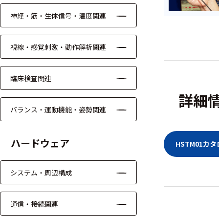
ッキング
神経・筋・生体信号・温度関連
プローブ
計測機器
視線・感覚刺激・動作解析関連
トランス
デューサ
臨床検査関連
詳細
バランス・運動機能・姿勢関連
698
選
択
件
ハードウェア
HSTM01カ
し
の
た
製
条
品
システム・周辺構成
件
を
を
表
ク
示
通信・接続関連
リ
す
ア