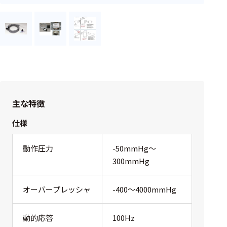
フェース
テレメー
タ
スイッチ
センサ・信号処
理関連
主な特徴
信号処理
仕様
センサ
動作圧力
-50mmHg〜
モジュー
ル
300mmHg
アンプ
オーバープレッシャ
-400〜4000mmHg
フィルタ
動的応答
100Hz
ソフトウ