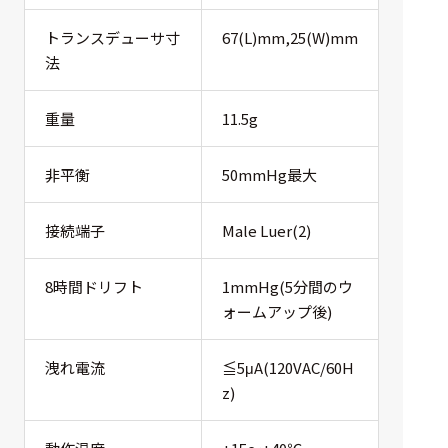
ェア
トランスデューサ寸
67(L)mm,25(W)mm
測定・計測関連
法
機器
重量
11.5g
握力計
ゴニオメ
非平衡
50mmHg最大
ータ
アイトラ
接続端子
Male Luer(2)
ッキング
プローブ
8時間ドリフト
1mmHg(5分間のウ
ォームアップ後)
計測機器
トランス
洩れ電流
≦5μA(120VAC/60H
デューサ
z)