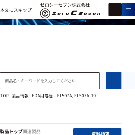
製品情報
ゼロシーセブン株式会社
フ
本文にスキップ
生
リ
メ
体
ー
ー
製
信
ワ
カ
品
号・
ー
ー
測
ド
別
定
検
索
医療用
研究用
ヒト・人
TOP
製品情報
EDA用電極 – EL507A, EL507A-10
動物
教育用
製品トップ
関連製品
資料請求