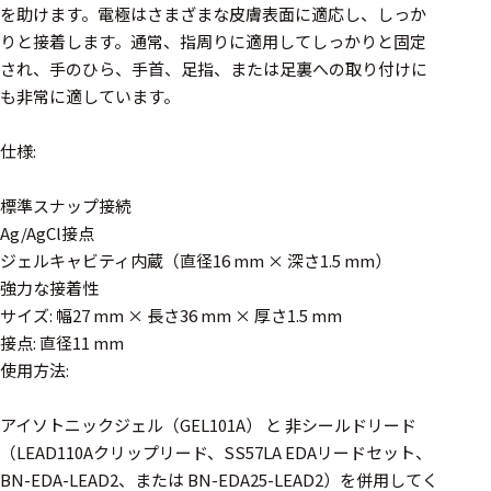
周辺機器
を助けます。電極はさまざまな皮膚表面に適応し、しっか
りと接着します。通常、指周りに適用してしっかりと固定
基幹シス
テム
され、手のひら、手首、足指、または足裏への取り付けに
も非常に適しています。
通信・接続関連
仕様:
刺激装置
標準スナップ接続
レシーバ
Ag/AgCl接点
トリガー
ジェルキャビティ内蔵（直径16 mm × 深さ1.5 mm）
強力な接着性
アダプタ
サイズ: 幅27 mm × 長さ36 mm × 厚さ1.5 mm
コネクタ
接点: 直径11 mm
使用方法:
ケーブル
アイソトニックジェル（GEL101A） と 非シールドリード
リード線
（LEAD110Aクリップリード、SS57LA EDAリードセット、
インター
BN-EDA-LEAD2、または BN-EDA25-LEAD2）を併用してく