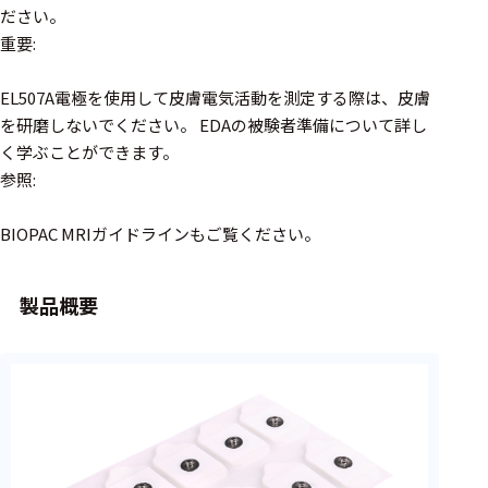
フェース
ださい。
重要:
テレメー
タ
EL507A電極を使用して皮膚電気活動を測定する際は、皮膚
スイッチ
を研磨しないでください。 EDAの被験者準備について詳し
く学ぶことができます。
センサ・信号処
参照:
理関連
BIOPAC MRIガイドラインもご覧ください。
信号処理
センサ
製品概要
モジュー
ル
アンプ
フィルタ
ソフトウ