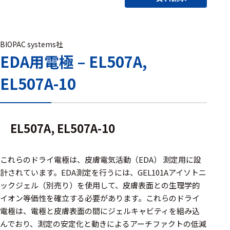
アクセ
ハード
サリ・
ウェア
消耗品
類
BIOPAC systems社
EDA用電極 – EL507A,
EL507A-10
ワイヤレス・無
線対応
MRI対応
EL507A, EL507A-10
システム・周辺
これらのドライ電極は、皮膚電気活動（EDA） 測定用に設
構成
計されています。EDA測定を行うには、GEL101Aアイソトニ
ックジェル（別売り）を使用して、皮膚表面との生理学的
装置本体
イオン等価性を確立する必要があります。これらのドライ
電極は、電極と皮膚表面の間にジェルキャビティを組み込
デバイス
んでおり、測定の安定化と動きによるアーチファクトの低減