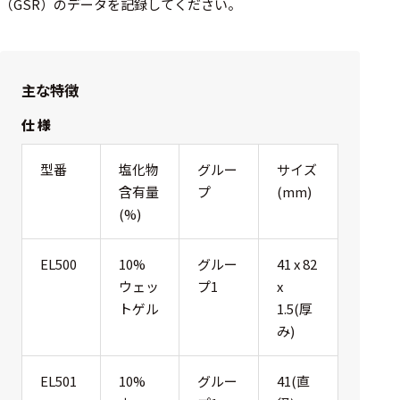
（GSR）のデータを記録してください。
選択した条件をク
リアする
698
主な特徴
件
の
仕 様
製
品
を
型番
塩化物
グルー
サイズ
表
含有量
プ
(mm)
示
(%)
す
る
EL500
10%
グルー
41 x 82
ウェッ
プ1
x
トゲル
1.5(厚
み)
EL501
10%
グルー
41(直