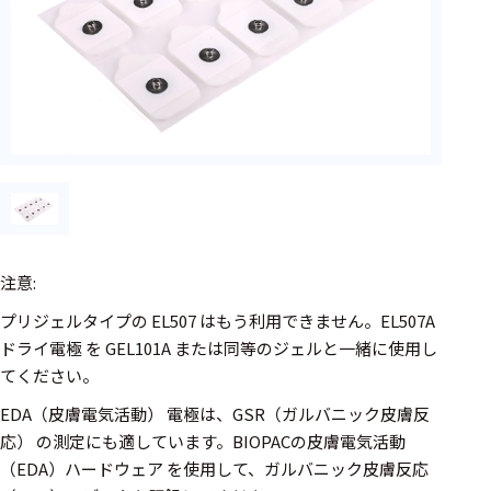
ェア
測定・計測関連
機器
握力計
ゴニオメ
ータ
アイトラ
ッキング
注意:
プローブ
プリジェルタイプの EL507 はもう利用できません。EL507A
ドライ電極 を GEL101A または同等のジェルと一緒に使用し
計測機器
てください。
トランス
EDA（皮膚電気活動） 電極は、GSR（ガルバニック皮膚反
デューサ
応） の測定にも適しています。BIOPACの皮膚電気活動
（EDA）ハードウェア を使用して、ガルバニック皮膚反応