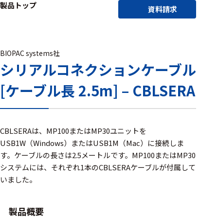
製品トップ
アクセ
資料請求
ハード
サリ・
ウェア
消耗品
類
BIOPAC systems社
シリアルコネクションケーブル
ワイヤレス・無
[ケーブル長 2.5m] – CBLSERA
線対応
MRI対応
CBLSERAは、MP100またはMP30ユニットを
USB1W（Windows）またはUSB1M（Mac）に接続しま
システム・周辺
す。ケーブルの長さは2.5メートルです。MP100またはMP30
構成
システムには、それぞれ1本のCBLSERAケーブルが付属して
いました。
装置本体
デバイス
製品概要