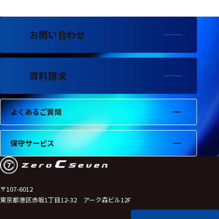
選択した条件をク
リアする
お問い合わせ
698
件
の
製
資料請求
品
を
表
示
よくあるご質問
す
る
保守サービス
〒107-6012
東京都港区赤坂1丁目12-32 アーク森ビル12F