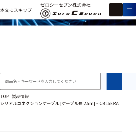
製品情報
ゼロシーセブン株式会社
フ
本文にスキップ
生
リ
メ
体
ー
ー
製
信
ワ
カ
品
号・
ー
ー
測
ド
別
定
検
索
医療用
研究用
ヒト・人
TOP
製品情報
シリアルコネクションケーブル [ケーブル長 2.5m] – CBLSERA
動物
教育用