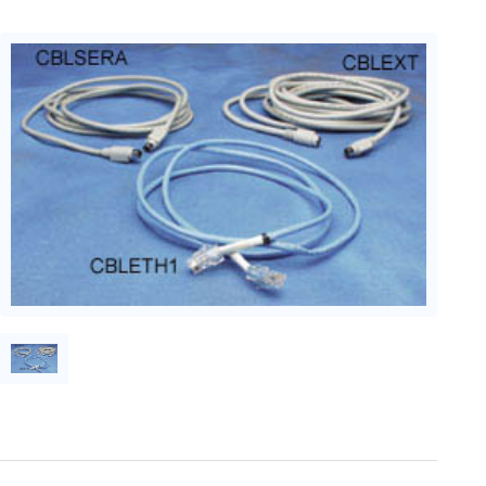
周辺機器
基幹シス
テム
通信・接続関連
刺激装置
レシーバ
トリガー
アダプタ
コネクタ
ケーブル
リード線
インター