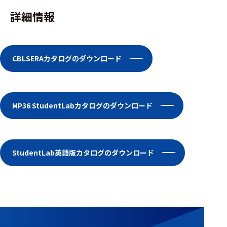
フェース
詳細情報
テレメー
タ
スイッチ
CBLSERAカタログのダウンロード
センサ・信号処
理関連
MP36 StudentLabカタログのダウンロード
信号処理
センサ
モジュー
StudentLab英語版カタログのダウンロード
ル
アンプ
フィルタ
ソフトウ