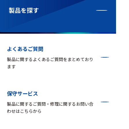
ェア
製品を探す
測定・計測関連
機器
握力計
ゴニオメ
よくあるご質問
ータ
製品に関するよくあるご質問をまとめており
アイトラ
ます
ッキング
プローブ
計測機器
保守サービス
トランス
製品に関するご質問・修理に関するお問い合
デューサ
わせはこちらから