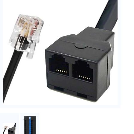
フェース
テレメー
タ
スイッチ
センサ・信号処
理関連
信号処理
センサ
モジュー
ル
アンプ
フィルタ
ソフトウ