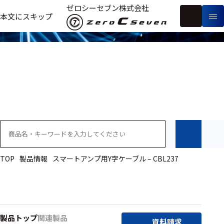
製品情報
ゼロシーセブン株式会社
フ
本文にスキップ
生
リ
メ
体
ー
ー
製
信
ワ
カ
品
号・
ー
ー
測
ド
別
定
検
索
医療用
研究用
ヒト・人
TOP
製品情報
スマートアンプ用Y字ケーブル – CBL237
動物
教育用
製品トップ
関連製品
資料請求