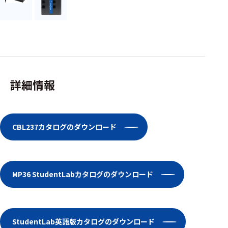
ェア
測定・計測関連
機器
握力計
詳細情報
ゴニオメ
ータ
アイトラ
ッキング
CBL237カタログのダウンロード
プローブ
計測機器
MP36 StudentLabカタログのダウンロード
トランス
デューサ
StudentLab英語版カタログのダウンロード