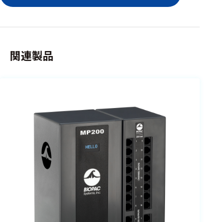
選択した条件をク
リアする
698
関連製品
件
の
製
品
を
表
示
す
る