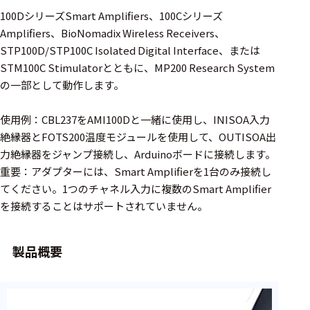
周辺機器
100DシリーズSmart Amplifiers、100Cシリーズ
基幹シス
Amplifiers、BioNomadix Wireless Receivers、
テム
STP100D/STP100C Isolated Digital Interface、または
STM100C Stimulatorとともに、MP200 Research System
通信・接続関連
の一部として動作します。
刺激装置
使用例：CBL237をAMI100Dと一緒に使用し、INISOA入力
レシーバ
絶縁器とFOTS200温度モジュールを使用して、OUTISOA出
力絶縁器をジャンプ接続し、Arduinoボードに接続します。
トリガー
重要：アダプターには、Smart Amplifierを1台のみ接続し
アダプタ
てください。1つのチャネル入力に複数のSmart Amplifier
を接続することはサポートされていません。
コネクタ
ケーブル
製品概要
リード線
インター