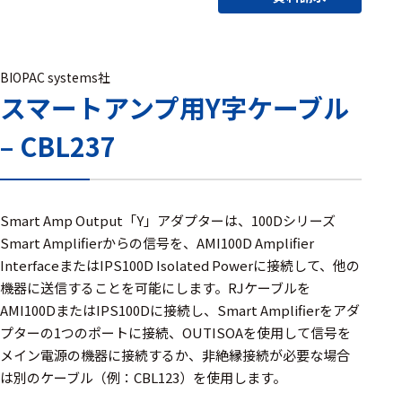
アクセ
ハード
サリ・
ウェア
消耗品
類
BIOPAC systems社
スマートアンプ用Y字ケーブル
– CBL237
ワイヤレス・無
線対応
MRI対応
Smart Amp Output「Y」アダプターは、100Dシリーズ
Smart Amplifierからの信号を、AMI100D Amplifier
InterfaceまたはIPS100D Isolated Powerに接続して、他の
システム・周辺
機器に送信することを可能にします。RJケーブルを
構成
AMI100DまたはIPS100Dに接続し、Smart Amplifierをアダ
プターの1つのポートに接続、OUTISOAを使用して信号を
装置本体
メイン電源の機器に接続するか、非絶縁接続が必要な場合
デバイス
は別のケーブル（例：CBL123）を使用します。