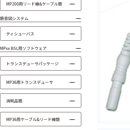
MP200用リード線&ケーブル類
ケーブル
筋音図システム
リード線
ティシューバス
インター
フェース
MPxx BSL用ソフトウェア
テレメー
タ
トランスデューサパッケージ
スイッチ
MP36用トランスデューサ
センサ・信号処
理関連
消耗品類
信号処理
MP36用ケーブル&リード線類
センサ