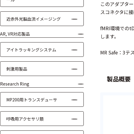
このアダプターは
装置本体
スコネクタに接
近赤外光脳血流イメージング
デバイス
fMRI環境での
周辺機器
AR, VR対応製品
します。
基幹シス
アイトラッキングシステム
MR Safe：
テム
通信・接続関連
刺激用製品
製品概要
刺激装置
Research Ring
レシーバ
MP200用トランスデューサ
トリガー
呼吸用アクセサリ類
アダプタ
コネクタ