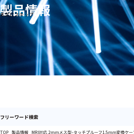
製品情報
生体
フリ
メー
本文にスキップ
信
ーワ
製品
カー
号・
ード
別
測定
検索
医
研
教
究
療
育
用
用
用
ヒ
ト・
人
動
物
フリーワード検索
TOP
製品情報
MRI対応 2mmメス型-タッチプルーフ1.5mm変換ケーブル 