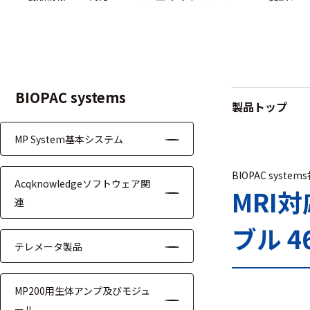
ハ
アク
ー
セサ
ド
リ・
ウ
消耗
ェ
品類
ア
BIOPAC systems
製品トップ
MP System基本システム
ワイヤレス・無
線対応
BIOPAC system
Acqknowledgeソフトウェア関
MRI対応
MRI
連
ブル 4
テレメータ製品
システム・周辺
MP200用生体アンプ及びモジュ
構成
ール