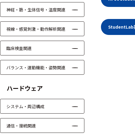
ッキング
神経・筋・生体信号・温度関連
プローブ
計測機器
Student
視線・感覚刺激・動作解析関連
トランス
デューサ
臨床検査関連
バランス・運動機能・姿勢関連
698
選
択
件
ハードウェア
し
の
た
製
条
品
システム・周辺構成
件
を
を
表
ク
示
通信・接続関連
リ
す
ア