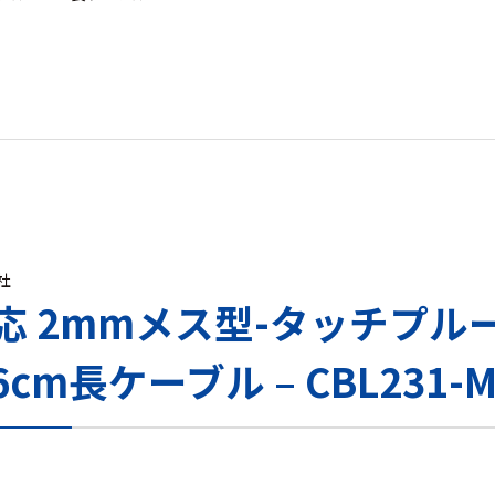
s社
対応 2mmメス型-タッチプル
6cm長ケーブル – CBL231-M