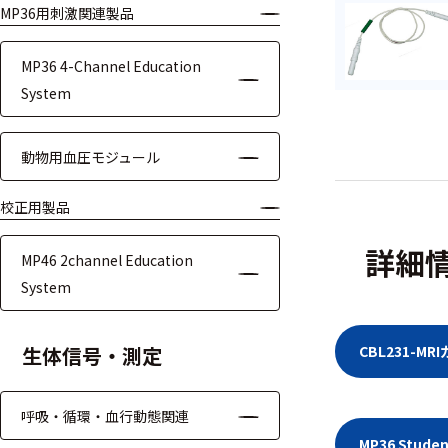
MP36用刺激関連製品
モジュー
ル
MP36 4-Channel Education
アンプ
System
フィルタ
動物用血圧モジュール
ソフトウ
ェア
校正用製品
測定・計測関連
詳細
MP46 2channel Education
機器
System
握力計
生体信号・測定
CBL231-
ゴニオメ
ータ
呼吸・循環・血行動態関連
アイトラ
MP36 Stu