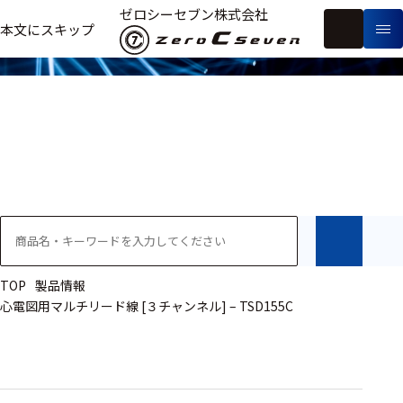
製品情報
ゼロシーセブン株式会社
フ
本文にスキップ
生
リ
メ
体
ー
ー
製
信
ワ
カ
品
号・
ー
ー
測
ド
別
定
検
索
医療用
研究用
ヒト・人
TOP
製品情報
心電図用マルチリード線 [３チャンネル] – TSD155C
動物
教育用