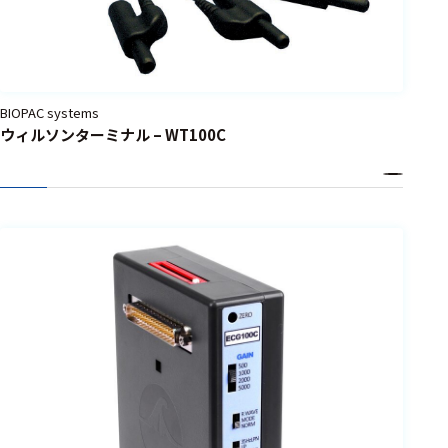
選択した条件をク
リアする
698
件
BIOPAC systems
の
ウィルソンターミナル – WT100C
製
品
を
表
示
す
る