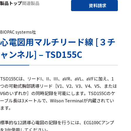
製品トップ
関連製品
アクセ
資料請求
ハード
サリ・
ウェア
消耗品
類
BIOPAC systems社
心電図用マルチリード線 [３チ
ワイヤレス・無
ャンネル] – TSD155C
線対応
MRI対応
TSD155Cは、リードI、II、III、aVR、aVL、aVFに加え、1
つの可動式胸部誘導リード［V1、V2、V3、V4、V5、または
システム・周辺
V6のいずれか］の同時記録を可能にします。TSD155Cのケ
構成
ーブル長は3メートルで、Wilson Terminalが内蔵されてい
ます。
装置本体
デバイス
標準的な12誘導心電図の記録を行うには、ECG100Cアンプ
を3台使用してください。