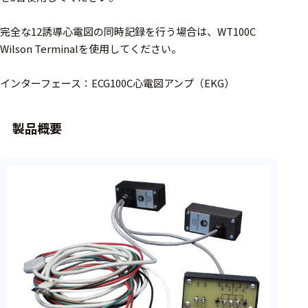
周辺機器
基幹シス
完全な12誘導心電図の同時記録を行う場合は、WT100C
テム
Wilson Terminalを使用してください。
通信・接続関連
インターフェース：ECG100C心電図アンプ（EKG）
刺激装置
製品概要
レシーバ
トリガー
アダプタ
コネクタ
ケーブル
リード線
インター