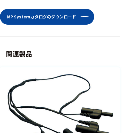
ェア
測定・計測関連
MP Systemカタログのダウンロード
機器
握力計
ゴニオメ
関連製品
ータ
アイトラ
ッキング
プローブ
計測機器
トランス
デューサ