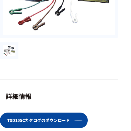
フェース
テレメー
タ
スイッチ
センサ・信号処
理関連
信号処理
センサ
モジュー
ル
詳細情報
アンプ
フィルタ
TSD155Cカタログのダウンロード
ソフトウ