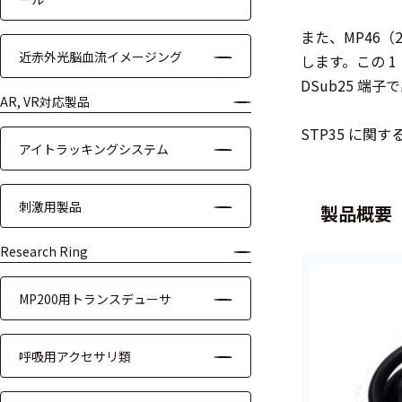
装置本体
また、MP46（2
近赤外光脳血流イメージング
します。この 1
デバイス
DSub25 端
周辺機器
AR, VR対応製品
STP35 に関する
基幹シス
アイトラッキングシステム
テム
通信・接続関連
刺激用製品
製品概要
刺激装置
Research Ring
レシーバ
MP200用トランスデューサ
トリガー
呼吸用アクセサリ類
アダプタ
コネクタ