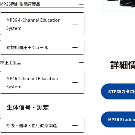
MP36用刺激関連製品
モジュー
ル
MP36 4-Channel Education
アンプ
System
フィルタ
動物用血圧モジュール
ソフトウ
ェア
詳細
校正用製品
測定・計測関連
MP46 2channel Education
機器
System
STP35カタ
握力計
生体信号・測定
ゴニオメ
ータ
MP36 Stu
呼吸・循環・血行動態関連
アイトラ