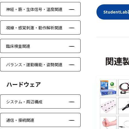
ッキング
神経・筋・生体信号・温度関連
Student
プローブ
計測機器
視線・感覚刺激・動作解析関連
トランス
デューサ
臨床検査関連
関連
バランス・運動機能・姿勢関連
698
選
択
件
ハードウェア
し
の
た
製
条
品
システム・周辺構成
件
を
を
表
ク
示
通信・接続関連
リ
す
ア