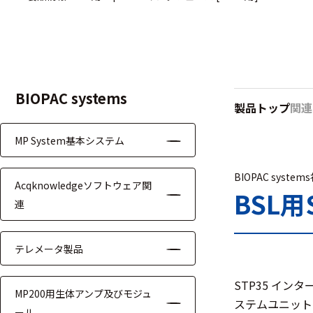
ハ
アク
ー
セサ
ド
リ・
ウ
消耗
ェ
品類
ア
BIOPAC systems
製品トップ
関連
MP System基本システム
ワイヤレス・無
線対応
BIOPAC system
Acqknowledgeソフトウェア関
MRI対応
BSL用
連
テレメータ製品
システム・周辺
STP35 インター
MP200用生体アンプ及びモジュ
構成
ステムユニット
ール