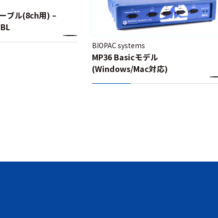
ブル(8ch用) –
CBL
BIOPAC systems
MP36 Basicモデル
(Windows/Mac対応)