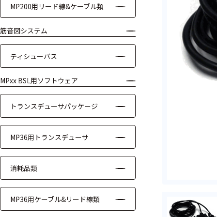
MP200用リード線&ケーブル類
ケーブル
筋音図システム
リード線
ティシューバス
インター
フェース
MPxx BSL用ソフトウェア
テレメー
タ
トランスデューサパッケージ
スイッチ
MP36用トランスデューサ
センサ・信号処
理関連
消耗品類
信号処理
MP36用ケーブル&リード線類
センサ