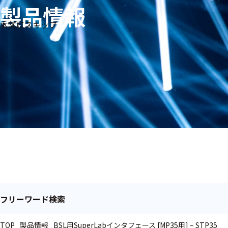
製品情報
生体
フリ
メー
本文にスキップ
信
ーワ
製品
カー
号・
ード
別
測定
検索
医
研
教
究
療
育
用
用
用
ヒ
ト・
人
動
物
フリーワード検索
TOP
製品情報
BSL用SuperLabインタフェース [MP35用] – STP35