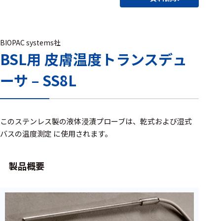
アクセ
ハード
サリ・
ウェア
消耗品
類
BIOPAC systems社
BSL用 皮膚温度トランスデュ
ーサ – SS8L
ワイヤレス・無
線対応
MRI対応
このステンレス製の液体浸漬プローブは、乾式および湿式
バスの温度測定 に使用されます。
システム・周辺
構成
製品概要
装置本体
デバイス