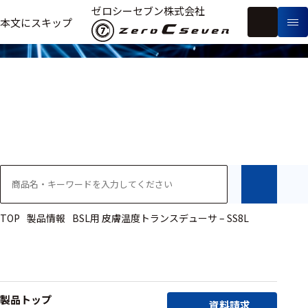
製品情報
ゼロシーセブン株式会社
フ
本文にスキップ
生
リ
メ
体
ー
ー
製
信
ワ
カ
品
号・
ー
ー
測
ド
別
定
検
索
医療用
研究用
ヒト・人
TOP
製品情報
BSL用 皮膚温度トランスデューサ – SS8L
動物
教育用
製品トップ
資料請求