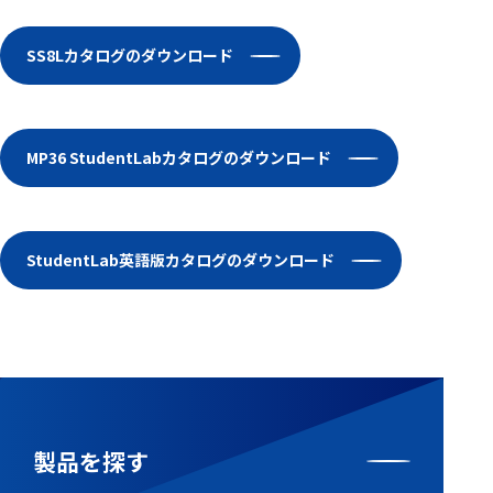
フェース
テレメー
SS8Lカタログのダウンロード
タ
スイッチ
MP36 StudentLabカタログのダウンロード
センサ・信号処
理関連
信号処理
StudentLab英語版カタログのダウンロード
センサ
モジュー
ル
アンプ
フィルタ
製品を探す
ソフトウ