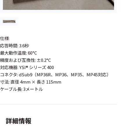
周辺機器
基幹シス
テム
通信・接続関連
仕様:
刺激装置
応答時間: 3.6秒
最大動作温度: 60°C
レシーバ
精度および互換性: ±0.2°C
対応機器: YSI® シリーズ 400
トリガー
コネクタ: dSub9（MP36R、MP36、MP35、MP45対応）
アダプタ
寸法: 直径 4mm × 長さ 115mm
ケーブル長: 3メートル
コネクタ
ケーブル
リード線
詳細情報
インター