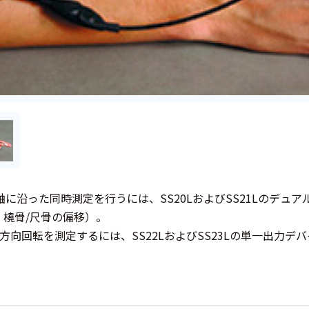
軸に沿った同時測定を行うには、SS20LおよびSS21Lのデ
、橈骨/尺骨の偏移）。
方向回転を測定するには、SS22LおよびSS23Lの単一出力デ