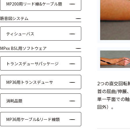
MP200用リード線&ケーブル類
ケーブル
筋音図システム
リード線
ティシューバス
インター
フェース
MPxx BSL用ソフトウェア
テレメー
タ
トランスデューサパッケージ
スイッチ
MP36用トランスデューサ
2つの直交回転
センサ・信号処
首の屈曲/伸展
理関連
単一平面での軸
消耗品類
回外）。
信号処理
MP36用ケーブル&リード線類
センサ