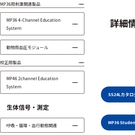
MP36用刺激関連製品
モジュー
ル
詳細
MP36 4-Channel Education
アンプ
System
フィルタ
動物用血圧モジュール
ソフトウ
ェア
校正用製品
測定・計測関連
MP46 2channel Education
機器
System
SS24Lカタ
握力計
生体信号・測定
ゴニオメ
ータ
MP36 Stu
呼吸・循環・血行動態関連
アイトラ