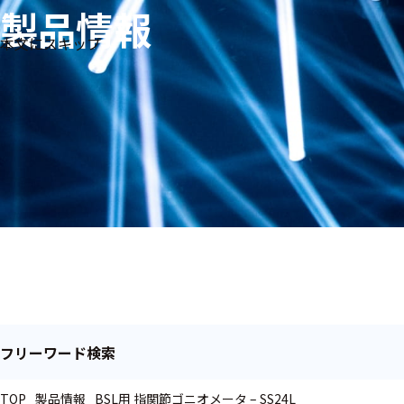
製品情報
生体
フリ
メー
本文にスキップ
信
ーワ
製品
カー
号・
ード
別
測定
検索
医
研
教
究
療
育
用
用
用
ヒ
ト・
人
動
物
フリーワード検索
TOP
製品情報
BSL用 指関節ゴニオメータ – SS24L