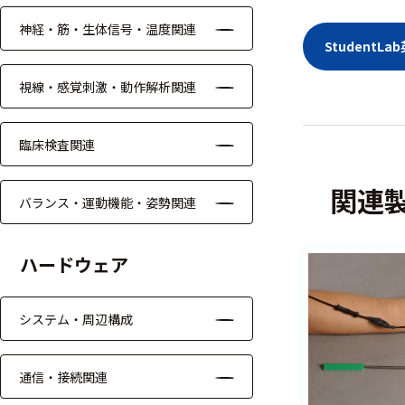
ッキング
神経・筋・生体信号・温度関連
プローブ
Student
計測機器
視線・感覚刺激・動作解析関連
トランス
デューサ
臨床検査関連
関連
バランス・運動機能・姿勢関連
698
選
択
件
ハードウェア
し
の
た
製
条
品
システム・周辺構成
件
を
を
表
ク
示
通信・接続関連
リ
す
ア