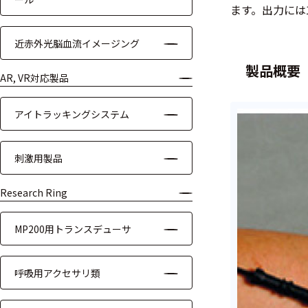
ます。出力には
装置本体
近赤外光脳血流イメージング
デバイス
製品概要
周辺機器
AR, VR対応製品
基幹シス
アイトラッキングシステム
テム
通信・接続関連
刺激用製品
刺激装置
Research Ring
レシーバ
MP200用トランスデューサ
トリガー
呼吸用アクセサリ類
アダプタ
コネクタ