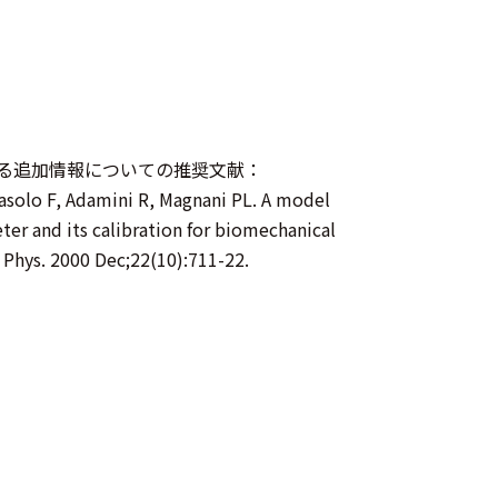
る追加情報についての推奨文献：
asolo F, Adamini R, Magnani PL. A model
ter and its calibration for biomechanical
 Phys. 2000 Dec;22(10):711-22.