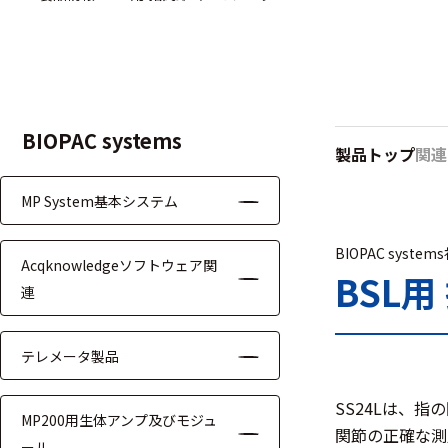
ハ
アク
ー
セサ
ド
リ・
ウ
消耗
ェ
品類
ア
BIOPAC systems
製品トップ
関連
MP System基本システム
ワイヤレス・無
線対応
BIOPAC system
Acqknowledgeソフトウェア関
MRI対応
BSL用
連
テレメータ製品
システム・周辺
SS24Lは、
MP200用生体アンプ及びモジュ
構成
関節の正確な測
ール