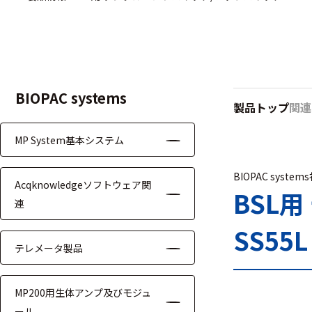
ハ
アク
ー
セサ
ド
リ・
ウ
消耗
ェ
品類
ア
BIOPAC systems
製品トップ
関連
MP System基本システム
ワイヤレス・無
線対応
BIOPAC system
Acqknowledgeソフトウェア関
MRI対応
BSL
連
SS55L
テレメータ製品
システム・周辺
MP200用生体アンプ及びモジュ
構成
ール