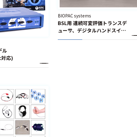
BIOPAC systems
BSL用 連続可変評価トランスデ
ューサ、デジタルハンドスイッ
チ/フットスイッチ – SS43L,
SS53L, SS54L
モデル
ac対応)