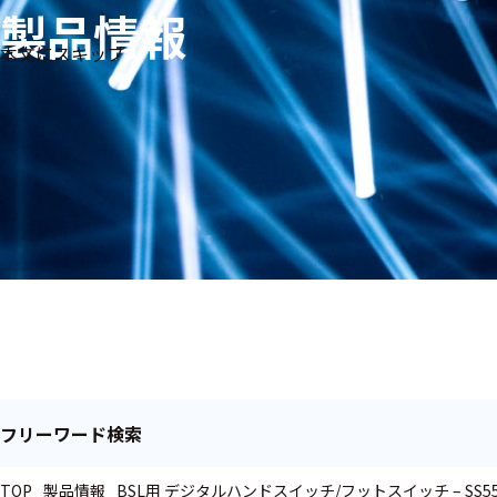
製品情報
生体
フリ
メー
本文にスキップ
信
ーワ
製品
カー
号・
ード
別
測定
検索
医
研
教
究
療
育
用
用
用
ヒ
ト・
人
動
物
フリーワード検索
TOP
製品情報
BSL用 デジタルハンドスイッチ/フットスイッチ – SS55