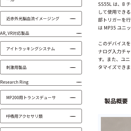
SS55L は
装置本体
して使用できる 
近赤外光脳血流イメージング
部トリガーを行
デバイス
は MP35 ユ
周辺機器
AR, VR対応製品
このデバイスを
基幹シス
アイトラッキングシステム
ナログ入力チャ
テム
す。また、ユニ
通信・接続関連
タマイズできま
刺激用製品
刺激装置
Research Ring
レシーバ
MP200用トランスデューサ
製品概要
トリガー
呼吸用アクセサリ類
アダプタ
コネクタ