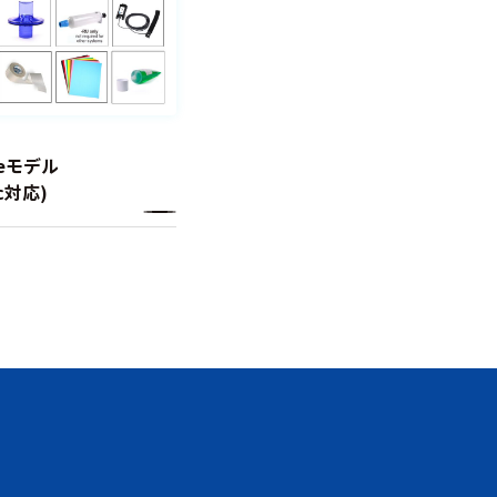
ateモデル
ac対応)