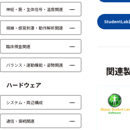
ッキング
神経・筋・生体信号・温度関連
プローブ
Student
計測機器
視線・感覚刺激・動作解析関連
トランス
デューサ
臨床検査関連
バランス・運動機能・姿勢関連
関連
698
選
択
件
ハードウェア
し
の
た
製
条
品
システム・周辺構成
件
を
を
表
ク
示
通信・接続関連
リ
す
ア