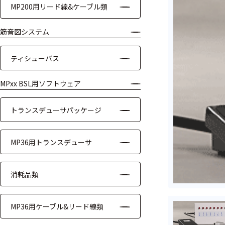
MP200用リード線&ケーブル類
ケーブル
筋音図システム
リード線
ティシューバス
インター
フェース
MPxx BSL用ソフトウェア
テレメー
タ
トランスデューサパッケージ
スイッチ
MP36用トランスデューサ
センサ・信号処
理関連
消耗品類
信号処理
MP36用ケーブル&リード線類
センサ