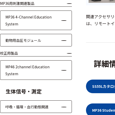
MP36用刺激関連製品
モジュー
ル
関連アクセサリーと
MP36 4-Channel Education
アンプ
は、リモートイ
System
フィルタ
動物用血圧モジュール
ソフトウ
ェア
校正用製品
詳細
測定・計測関連
MP46 2channel Education
機器
System
握力計
SS55Lカタ
生体信号・測定
ゴニオメ
ータ
呼吸・循環・血行動態関連
MP36 Stu
アイトラ