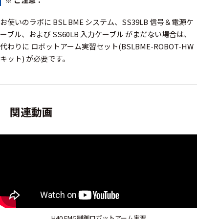
選択した条件をク
リアする
お使いのラボに BSL BME システム、SS39LB 信号＆電源ケ
ーブル、および SS60LB 入力ケーブル がまだない場合は、
698
代わりに ロボットアーム実習セット(BSLBME-ROBOT-HW
件
キット) が必要です。
の
製
品
を
表
関連動画
示
す
る
H40 EMG制御ロボットアーム実習