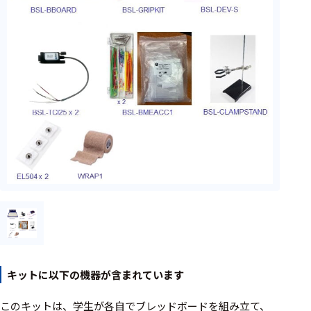
フェース
テレメー
タ
スイッチ
センサ・信号処
理関連
信号処理
センサ
モジュー
ル
アンプ
フィルタ
キットに以下の機器が含まれています
ソフトウ
このキットは、学生が各自でブレッドボードを組み立て、