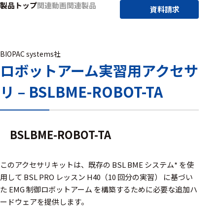
製品トップ
関連動画
関連製品
アクセ
資料請求
ハード
サリ・
ウェア
消耗品
類
BIOPAC systems社
ロボットアーム実習用アクセサ
ワイヤレス・無
リ – BSLBME-ROBOT-TA
線対応
MRI対応
BSLBME-ROBOT-TA
システム・周辺
構成
このアクセサリキットは、既存の BSL BME システム* を使
用して BSL PRO レッスン H40（10 回分の実習） に基づい
装置本体
た EMG 制御ロボットアーム を構築するために必要な追加ハ
ードウェアを提供します。
デバイス