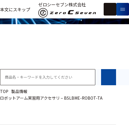
製品情報
ゼロシーセブン株式会社
フ
本文にスキップ
生
リ
メ
体
ー
ー
製
信
ワ
カ
品
号・
ー
ー
測
ド
別
定
検
索
医療用
研究用
ヒト・人
TOP
製品情報
ロボットアーム実習用アクセサリ – BSLBME-ROBOT-TA
動物
教育用