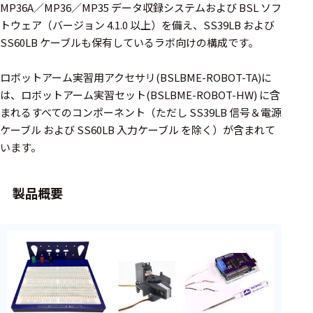
周辺機器
MP36A／MP36／MP35 データ収録システムおよび BSL ソフ
トウェア（バージョン 4.1.0 以上）を備え、SS39LB および
基幹シス
SS60LB ケーブルも保有しているラボ向けの構成です。
テム
ロボットアーム実習用アクセサリ(BSLBME-ROBOT-TA)に
通信・接続関連
は、ロボットアーム実習セット(BSLBME-ROBOT-HW) に含
刺激装置
まれるすべてのコンポーネント（ただし SS39LB 信号＆電源
ケーブル および SS60LB 入力ケーブル を除く）が含まれて
レシーバ
います。
トリガー
アダプタ
製品概要
コネクタ
ケーブル
リード線
インター