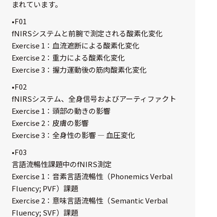
まれています。
選択した条件をク
リアする
•F01
fNIRSシステムと前腕で測定される酸素化変化
698
Exercise 1：血流遮断による酸素化変化
件
Exercise 2：重力による酸素化変化
の
Exercise 3：握力運動後の筋肉酸素化変化
製
品
•F02
を
fNIRSシステム、全身信号およびアーティファクト
表
示
Exercise 1：頭部の動きの影響
す
Exercise 2：皮膚の影響
る
Exercise 3：全身性の影響 — 血圧変化
•F03
言語流暢性課題中のfNIRS測定
Exercise 1：音素言語流暢性（Phonemics Verbal
Fluency; PVF）課題
Exercise 2：意味言語流暢性（Semantic Verbal
Fluency; SVF）課題