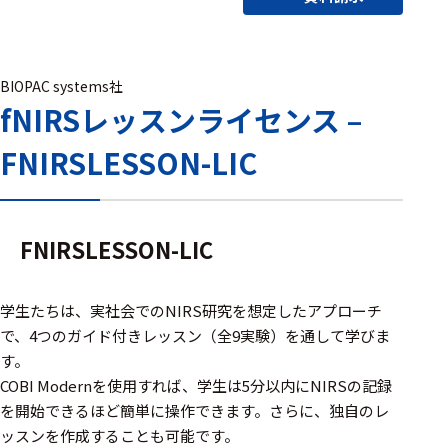
アクセ
ハード
サリ・
ウェア
消耗品
類
BIOPAC systems社
fNIRSレッスンライセンス –
FNIRSLESSON-LIC
ワイヤレス・無
線対応
MRI対応
FNIRSLESSON-LIC
システム・周辺
学生たちは、実社会でのNIRS研究を想定したアプローチ
構成
で、4つのガイド付きレッスン（全9実験）を通して学びま
す。
装置本体
COBI Modernを使用すれば、学生は5分以内にNIRSの記録
を開始できるほど簡単に操作できます。さらに、独自のレ
デバイス
ッスンを作成することも可能です。