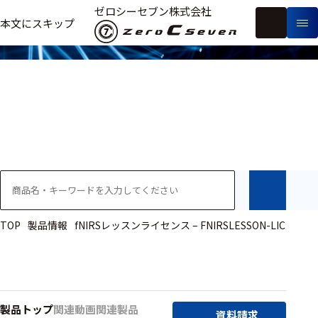
製品情報
ゼロシーセブン株式会社
フ
本文にスキップ
生
リ
メ
体
ー
ー
製
信
ワ
カ
品
号・
ー
ー
測
ド
別
定
検
索
医療用
研究用
ヒト・人
TOP
製品情報
fNIRSレッスンライセンス – FNIRSLESSON-LIC
動物
教育用
製品トップ
関連動画
関連製品
資料請求