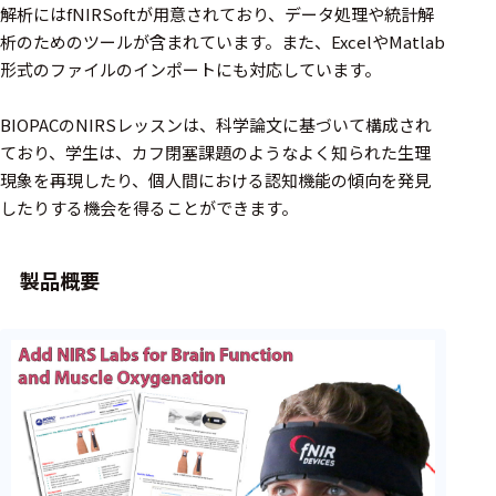
周辺機器
解析にはfNIRSoftが用意されており、データ処理や統計解
析のためのツールが含まれています。また、ExcelやMatlab
基幹シス
テム
形式のファイルのインポートにも対応しています。
通信・接続関連
BIOPACのNIRSレッスンは、科学論文に基づいて構成され
ており、学生は、カフ閉塞課題のようなよく知られた生理
刺激装置
現象を再現したり、個人間における認知機能の傾向を発見
したりする機会を得ることができます。
レシーバ
トリガー
製品概要
アダプタ
コネクタ
ケーブル
リード線
インター