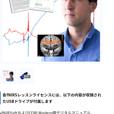
フェース
テレメー
タ
スイッチ
センサ・信号処
理関連
信号処理
センサ
モジュー
ル
アンプ
各fNIRSレッスンライセンスには、以下の内容が収録され
フィルタ
たUSBドライブが付属します
ソフトウ
•fNIRSoftおよびCOBI Modern用デジタルマニュアル