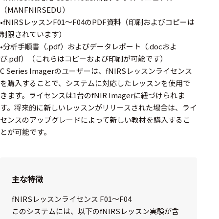
ェア
（MANFNIRSEDU）
•fNIRSレッスンF01〜F04のPDF資料（印刷およびコピーは
測定・計測関連
制限されています）
機器
•分析手順書（.pdf）およびデータレポート（.docおよ
び.pdf）（これらはコピーおよび印刷が可能です）
握力計
C Series Imagerのユーザーは、fNIRSレッスンライセンス
ゴニオメ
を購入することで、システムに対応したレッスンを使用で
ータ
きます。ライセンスは1台のfNIR Imagerに紐づけられま
す。将来的に新しいレッスンがリリースされた場合は、ライ
アイトラ
ッキング
センスのアップグレードによって新しい教材を購入するこ
とが可能です。
プローブ
計測機器
トランス
主な特徴
デューサ
fNIRSレッスンライセンス F01〜F04
このシステムには、以下のfNIRSレッスン実験が含