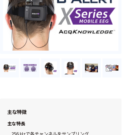
ェア
測定・計測関連
機器
握力計
ゴニオメ
ータ
アイトラ
ッキング
プローブ
計測機器
トランス
主な特徴
デューサ
主な特長
256 Hzで各チャンネルをサンプリング