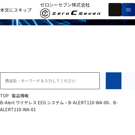
製品情報
ゼロシーセブン株式会社
フ
本文にスキップ
生
リ
メ
体
ー
ー
製
信
ワ
カ
品
号・
ー
ー
測
ド
別
定
検
索
医療用
研究用
ヒト・人
TOP
製品情報
B-Alert ワイヤレス EEG システム – B-ALERT110-WA-00、B-
動物
ALERT110-WA-01
教育用