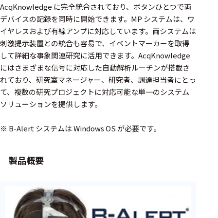
フェース
AcqKnowledge に完全統合されており、ボタンひとつで両
デバイスの記録を同時に開始できます。MP システムは、ワ
テレメー
タ
イヤレスおよび有線アンプに対応しています。両システムは
刺激提示装置との統合も容易で、イベントマーカーを取得
スイッチ
して詳細な事象関連研究に活用できます。AcqKnowledge
にはさまざまな信号に対応した自動解析ルーチンが搭載さ
センサ・信号処
れており、研究室マネージャー、研究者、調達担当者にとっ
理関連
て、複数の研究プロジェクトに対応可能な単一のシステム
ソリューションを提供します。
信号処理
センサ
※ B-Alert システムは Windows OS が必要です。
モジュー
ル
製品概要
アンプ
フィルタ
ソフトウ