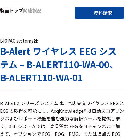
アクセ
製品トップ
関連製品
ハード
サリ・
資料請求
ウェア
消耗品
類
BIOPAC systems社
B-Alert ワイヤレス EEG シス
ワイヤレス・無
線対応
テム – B-ALERT110-WA-00、
MRI対応
B-ALERT110-WA-01
システム・周辺
構成
B-Alert X シリーズ システムは、高忠実度ワイヤレス EEG と
ECG の取得を可能にし、AcqKnowledge® は自動スコアリン
装置本体
グおよびレポート機能を含む強力な解析ツールを提供しま
す。X10 システムでは、高品質な EEG を 9 チャンネルに加
デバイス
えて、オプションで ECG、EOG、EMG、または追加の ECG