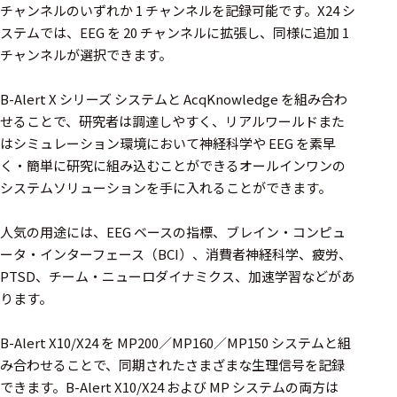
周辺機器
チャンネルのいずれか 1 チャンネルを記録可能です。X24 シ
ステムでは、EEG を 20 チャンネルに拡張し、同様に追加 1
基幹シス
チャンネルが選択できます。
テム
B-Alert X シリーズ システムと AcqKnowledge を組み合わ
通信・接続関連
せることで、研究者は調達しやすく、リアルワールドまた
刺激装置
はシミュレーション環境において神経科学や EEG を素早
く・簡単に研究に組み込むことができるオールインワンの
レシーバ
システムソリューションを手に入れることができます。
トリガー
人気の用途には、EEG ベースの指標、ブレイン・コンピュ
アダプタ
ータ・インターフェース（BCI）、消費者神経科学、疲労、
コネクタ
PTSD、チーム・ニューロダイナミクス、加速学習などがあ
ります。
ケーブル
B-Alert X10/X24 を MP200／MP160／MP150 システムと組
リード線
み合わせることで、同期されたさまざまな生理信号を記録
インター
できます。B-Alert X10/X24 および MP システムの両方は