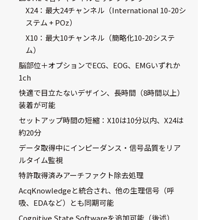
X24：最大24チャンネル（International 10-20シ
選択した条件をク
リアする
ステム + POz）
X10：最大10チャンネル（簡略化10-20システ
698
ム）
件
の
脳部位＋オプションでECG、EOG、EMGいずれか
製
1ch
品
を
快適で目立たないデザイン、長時間（8時間以上）
表
装着が可能
示
す
セットアップ時間の短縮：X10は10分以内、X24は
る
約20分
データ取得中にインピーダンス・信号品質をリア
ルタイム監視
特許取得済みアーチファクト除去処理
AcqKnowledgeと統合され、他の生理信号（呼
吸、EDAなど）とも同期可能
Cognitive State Softwareを追加可能（後述）