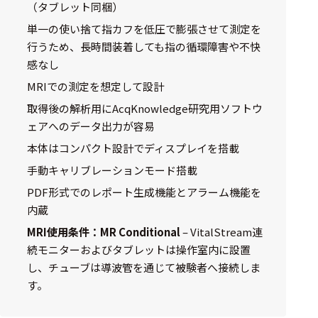
ェア
（タブレット同梱）
単一の使い捨て指カフを低圧で膨張させて測定を
測定・計測関連
行うため、長時間装着しても指の循環障害や不快
機器
感なし
MRIでの測定を想定して設計
握力計
取得後の解析用にAcqKnowledge研究用ソフトウ
ゴニオメ
ェアへのデータ出力が容易
ータ
本体はコンパクト設計でディスプレイを搭載
アイトラ
手動キャリブレーションモード搭載
ッキング
PDF形式でのレポート生成機能とアラーム機能を
プローブ
内蔵
計測機器
MRI使用条件：MR Conditional
– VitalStream連
続モニターおよびタブレットは操作室内に設置
トランス
し、チューブは導波管を通じて被験者へ接続しま
デューサ
す。