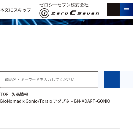
製品情報
ゼロシーセブン株式会社
フ
本文にスキップ
生
リ
メ
体
ー
ー
製
信
ワ
カ
品
号・
ー
ー
測
ド
別
定
検
索
医療用
研究用
ヒト・人
TOP
製品情報
BioNomadix Gonio/Torsio アダプタ – BN-ADAPT-GONIO
動物
教育用