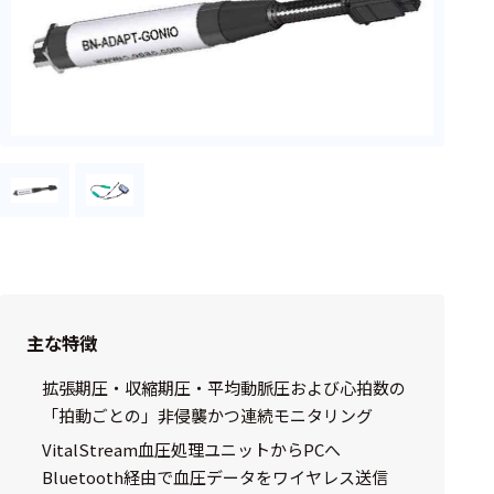
フェース
テレメー
タ
スイッチ
センサ・信号処
理関連
信号処理
センサ
モジュー
主な特徴
ル
拡張期圧・収縮期圧・平均動脈圧および心拍数の
アンプ
「拍動ごとの」非侵襲かつ連続モニタリング
フィルタ
VitalStream血圧処理ユニットからPCへ
Bluetooth経由で血圧データをワイヤレス送信
ソフトウ