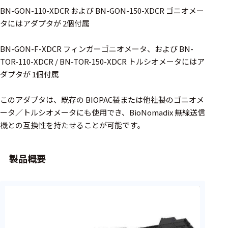
周辺機器
BN-GON-110-XDCR および BN-GON-150-XDCR ゴニオメー
基幹シス
タにはアダプタが 2個付属
テム
BN-GON-F-XDCR フィンガーゴニオメータ、および BN-
通信・接続関連
TOR-110-XDCR / BN-TOR-150-XDCR トルシオメータにはア
ダプタが 1個付属
刺激装置
レシーバ
このアダプタは、既存の BIOPAC製または他社製のゴニオメ
ータ／トルシオメータにも使用でき、BioNomadix 無線送信
トリガー
機との互換性を持たせることが可能です。
アダプタ
製品概要
コネクタ
ケーブル
リード線
インター