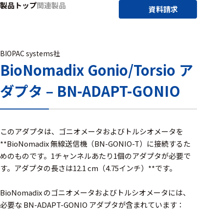
製品トップ
関連製品
アクセ
資料請求
ハード
サリ・
ウェア
消耗品
類
BIOPAC systems社
BioNomadix Gonio/Torsio ア
ワイヤレス・無
ダプタ – BN-ADAPT-GONIO
線対応
MRI対応
このアダプタは、ゴニオメータおよびトルシオメータを
**BioNomadix 無線送信機（BN-GONIO-T）に接続するた
システム・周辺
めのものです。1チャンネルあたり1個のアダプタが必要で
構成
す。アダプタの長さは12.1 cm（4.75インチ）**です。
装置本体
BioNomadix のゴニオメータおよびトルシオメータには、
デバイス
必要な BN-ADAPT-GONIO アダプタが含まれています：