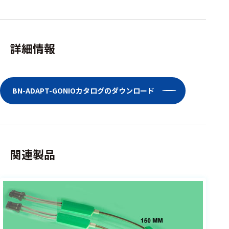
選択した条件をク
リアする
698
詳細情報
件
の
製
品
BN-ADAPT-GONIOカタログのダウンロード
を
表
示
す
る
関連製品