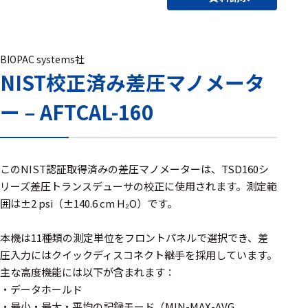
アクセ
ハード
サリ・
ウェア
消耗品
類
BIOPAC systems社
NIST校正済み差圧マノメータ
ー – AFTCAL-160
ワイヤレス・無
線対応
MRI対応
このNIST認証取得済みの差圧マノメーターは、TSD160シ
リーズ差圧トランスデューサの校正に使用されます。測定範
囲は±2 psi（±140.6 cm H₂O）です。
システム・周辺
構成
本機は11種類の測定単位をフロントパネルで選択でき、差
圧入力にはクイックディスコネクト継手を採用しています。
装置本体
主な高度機能には以下が含まれます：
デバイス
・データホールド
・最小・最大・平均の記録モード（MIN-MAX-AVG