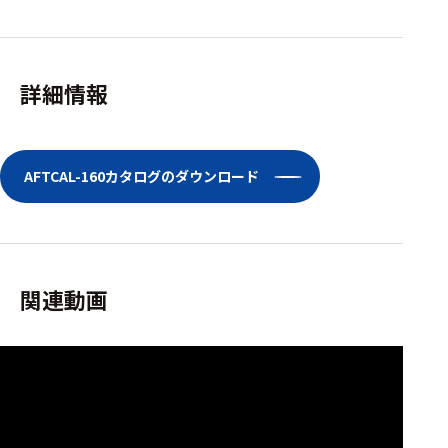
ェア
測定・計測関連
機器
詳細情報
握力計
ゴニオメ
AFTCAL-160カタログのダウンロード
ータ
アイトラ
ッキング
プローブ
関連動画
計測機器
トランス
デューサ