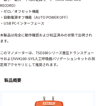
周辺機器
RECORD）
基幹シス
・ゼロ／オフセット機能
テム
・自動電源オフ機能（AUTO POWER OFF）
・USB PCインターフェース
通信・接続関連
本製品は完全に動作確認および校正済みの状態で出荷され
刺激装置
ます。
レシーバ
このマノメーターは、TSD160シリーズ差圧トランスデュー
トリガー
サおよびVVK100-SYS人工呼吸器バリデーションキットの測
アダプタ
定用アクセサリとして推奨されます。
コネクタ
製品概要
ケーブル
リード線
インター