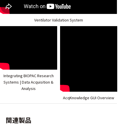
選択した条件をク
リアする
Ventilator Validation System
698
件
の
製
品
を
表
示
す
Integrating BIOPAC Research
る
Systems | Data Acquisition &
Analysis
AcqKnowledge GUI Overview
関連製品