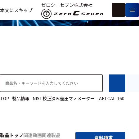
製品情報
ゼロシーセブン株式会社
フ
本文にスキップ
生
リ
メ
体
ー
ー
製
信
ワ
カ
品
号・
ー
ー
測
ド
別
定
検
索
医療用
研究用
ヒト・人
TOP
製品情報
NIST校正済み差圧マノメーター – AFTCAL-160
動物
教育用
製品トップ
関連動画
関連製品
資料請求