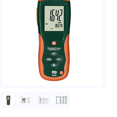
フェース
テレメー
タ
スイッチ
センサ・信号処
理関連
信号処理
センサ
モジュー
ル
アンプ
フィルタ
ソフトウ