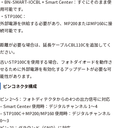
・BN-SMART-IOCBL + Smart Center：すぐにそのまま使
選択した条件をク
用可能です。
リアする
・STP100C：
外部電源を供給する必要があり、MP200またはMP160に接
698
続可能です。
件
の
製
距離が必要な場合は、延長ケーブルCBL110Cを追加してく
品
ださい。
を
表
古いSTP100Cを使用する場合、フォトダイオードを動作さ
示
せるために外部電源を有効化するアップデートが必要な可
す
る
能性があります。
ピンコネクタ構成
ピン 2〜5：フォトディテクタからの4つの出力信号に対応
– Smart Center 使用時：デジタルチャンネル 1〜4
– STP100C＋MP200/MP160 使用時：デジタルチャンネル
0〜3
ピン 21：グラウンド（GND）に対応