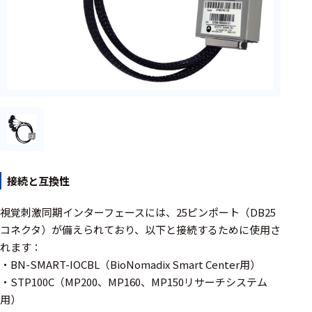
ェア
測定・計測関連
機器
握力計
ゴニオメ
ータ
アイトラ
ッキング
接続と互換性
プローブ
視覚刺激同期インターフェースには、25ピンポート（DB25
計測機器
コネクタ）が備えられており、以下と接続するために使用さ
れます：
トランス
・BN-SMART-IOCBL（BioNomadix Smart Center用）
デューサ
・STP100C（MP200、MP160、MP150リサーチシステム
用）