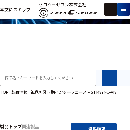
製品情報
ゼロシーセブン株式会社
フ
本文にスキップ
生
リ
メ
体
ー
ー
製
信
ワ
カ
品
号・
ー
ー
測
ド
別
定
検
索
医療用
研究用
ヒト・人
TOP
製品情報
視覚刺激同期インターフェース – STMSYNC-VIS
動物
教育用
製品トップ
関連製品
資料請求