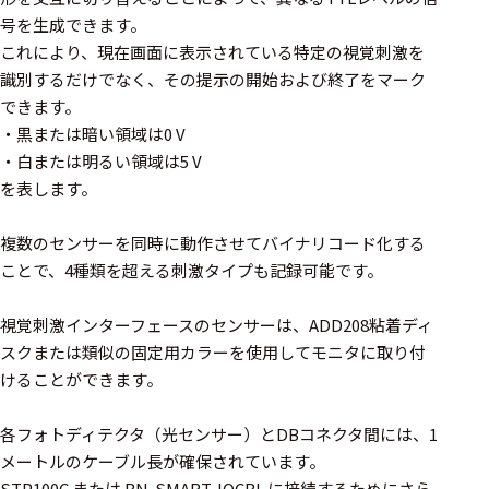
周辺機器
号を生成できます。
基幹シス
これにより、現在画面に表示されている特定の視覚刺激を
テム
識別するだけでなく、その提示の開始および終了をマーク
できます。
通信・接続関連
・黒または暗い領域は0 V
・白または明るい領域は5 V
刺激装置
を表します。
レシーバ
複数のセンサーを同時に動作させてバイナリコード化する
トリガー
ことで、4種類を超える刺激タイプも記録可能です。
アダプタ
視覚刺激インターフェースのセンサーは、ADD208粘着ディ
コネクタ
スクまたは類似の固定用カラーを使用してモニタに取り付
けることができます。
ケーブル
リード線
各フォトディテクタ（光センサー）とDBコネクタ間には、1
メートルのケーブル長が確保されています。
インター
STP100C または BN-SMART-IOCBL に接続するためにさら