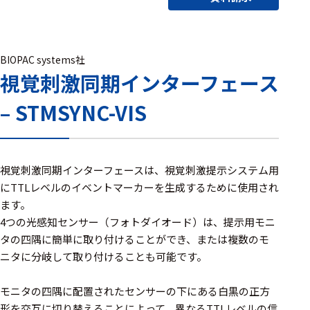
アクセ
ハード
サリ・
ウェア
消耗品
類
BIOPAC systems社
視覚刺激同期インターフェース
– STMSYNC-VIS
ワイヤレス・無
線対応
MRI対応
視覚刺激同期インターフェースは、視覚刺激提示システム用
にTTLレベルのイベントマーカーを生成するために使用され
ます。
システム・周辺
4つの光感知センサー（フォトダイオード）は、提示用モニ
構成
タの四隅に簡単に取り付けることができ、または複数のモ
ニタに分岐して取り付けることも可能です。
装置本体
デバイス
モニタの四隅に配置されたセンサーの下にある白黒の正方
形を交互に切り替えることによって、異なるTTLレベルの信