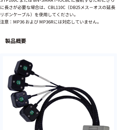
フェース
に長さが必要な場合は、CBL110C（DB25メス－オスの延長
テレメー
リボンケーブル）を使用してください。
タ
注意：MP36 および MP36Rには対応していません。
スイッチ
製品概要
センサ・信号処
理関連
信号処理
センサ
モジュー
ル
アンプ
フィルタ
ソフトウ