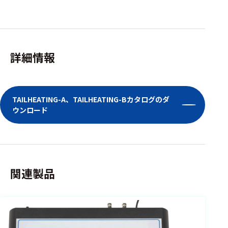
フェース
テレメー
タ
スイッチ
詳細情報
センサ・信号処
理関連
TAILHEATING-A、TAILHEATING-Bカタログのダ
信号処理
ウンロード
センサ
モジュー
ル
関連製品
アンプ
フィルタ
ソフトウ