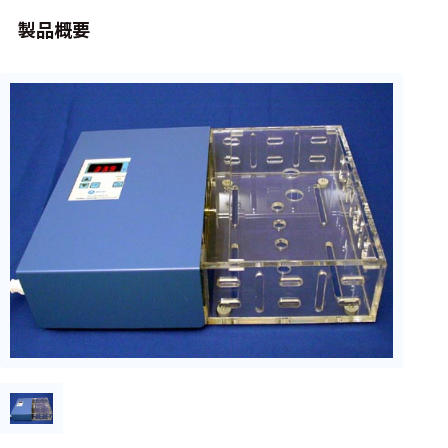
周辺機器
製品概要
基幹シス
テム
通信・接続関連
刺激装置
レシーバ
トリガー
アダプタ
コネクタ
ケーブル
リード線
インター