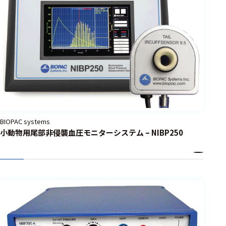
ェア
測定・計測関連
機器
握力計
ゴニオメ
ータ
アイトラ
BIOPAC systems
ッキング
小動物用尾部非侵襲血圧モニターシステム – NIBP250
プローブ
計測機器
トランス
デューサ