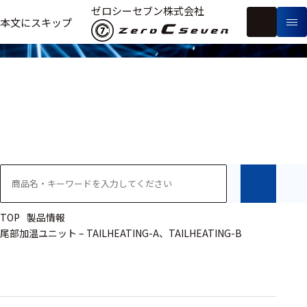
製品情報
ゼロシーセブン株式会社
フ
本文にスキップ
生
リ
メ
体
ー
ー
製
信
ワ
カ
品
号・
ー
ー
測
ド
別
定
検
索
医療用
研究用
ヒト・人
TOP
製品情報
尾部加温ユニット – TAILHEATING-A、TAILHEATING-B
動物
教育用