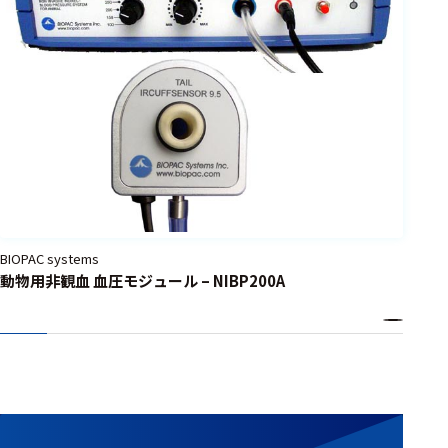
選択した条件をク
リアする
698
件
の
製
品
を
表
示
す
BIOPAC systems
る
動物用非観血 血圧モジュール – NIBP200A