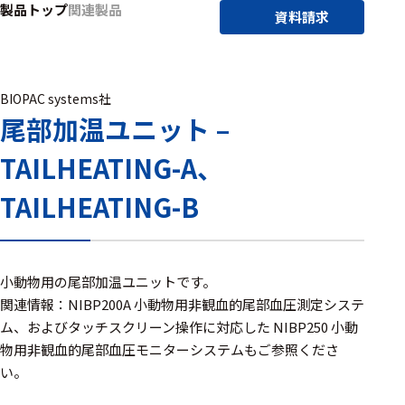
製品トップ
関連製品
アクセ
資料請求
ハード
サリ・
ウェア
消耗品
類
BIOPAC systems社
尾部加温ユニット –
ワイヤレス・無
TAILHEATING-A、
線対応
MRI対応
TAILHEATING-B
システム・周辺
小動物用の尾部加温ユニットです。
構成
関連情報：NIBP200A 小動物用非観血的尾部血圧測定システ
ム、およびタッチスクリーン操作に対応した NIBP250 小動
装置本体
物用非観血的尾部血圧モニターシステムもご参照くださ
デバイス
い。