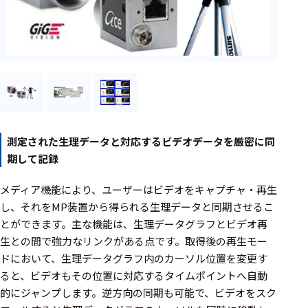
フェース
テレメー
タ
スイッチ
センサ・信号処
理関連
測定された生理データと対応するビデオデータを厳密に同
信号処理
期して記録
センサ
メディア機能により、ユーザーはビデオをキャプチャ・再生
モジュー
し、それをMP装置から得られる生理データと同期させるこ
ル
とができます。主な機能は、生理データグラフとビデオ再
生との間で強力なリンクがある点です。取得後の再生モー
アンプ
ドにおいて、生理データグラフ内のカーソル位置を変更す
フィルタ
ると、ビデオもその位置に対応するタイムポイントへ自動
的にジャンプします。逆方向の同期も可能で、ビデオをスク
ソフトウ