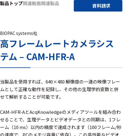
製品トップ
関連動画
関連製品
アクセ
資料請求
ハード
サリ・
ウェア
消耗品
類
BIOPAC systems社
高フレームレートカメラシス
ワイヤレス・無
テム – CAM-HFR-A
線対応
MRI対応
当製品を使用すれば、640×480 解像度の一連の映像フレー
ムとして正確な動作を記録し、その他の生理学的変数と併
システム・周辺
せて解析することが可能です。
構成
CAM-HFR-AとAcqKnowledgeのメディアツールを組み合わ
装置本体
せることで、生理データとビデオデータとの同期は、1フレ
デバイス
ーム（10 ms）以内の精度で達成されます（100フレーム/秒
の速度で、PCのメモリ容量に依存）。この高性能なビデオ