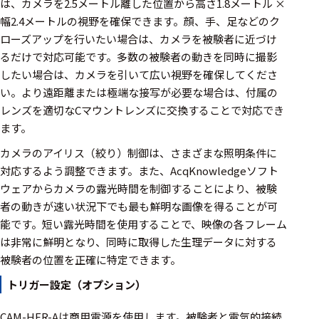
は、カメラを2.5メートル離した位置から高さ1.8メートル ×
選択した条件をク
幅2.4メートルの視野を確保できます。顔、手、足などのク
リアする
ローズアップを行いたい場合は、カメラを被験者に近づけ
るだけで対応可能です。多数の被験者の動きを同時に撮影
698
したい場合は、カメラを引いて広い視野を確保してくださ
件
い。より遠距離または極端な接写が必要な場合は、付属の
の
製
レンズを適切なCマウントレンズに交換することで対応でき
品
ます。
を
表
カメラのアイリス（絞り）制御は、さまざまな照明条件に
示
対応するよう調整できます。また、AcqKnowledgeソフト
す
る
ウェアからカメラの露光時間を制御することにより、被験
者の動きが速い状況下でも最も鮮明な画像を得ることが可
能です。短い露光時間を使用することで、映像の各フレーム
は非常に鮮明となり、同時に取得した生理データに対する
被験者の位置を正確に特定できます。
トリガー設定（オプション）
CAM-HFR-Aは商用電源を使用します。被験者と電気的接続