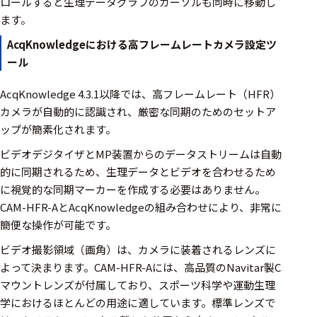
ロールすると生理データグラフのカーソルも同時に移動し
ェア
ます。
測定・計測関連
AcqKnowledgeにおける高フレームレートカメラ設定ツ
機器
ール
握力計
AcqKnowledge 4.3.1以降では、高フレームレート（HFR）
カメラが自動的に認識され、厳密な同期のためのセットア
ゴニオメ
ップが簡素化されます。
ータ
ビデオデジタイザとMP装置からのデータストリームは自動
アイトラ
的に同期されるため、生理データとビデオを合わせるため
ッキング
に視覚的な同期マーカーを作成する必要はありません。
プローブ
CAM-HFR-AとAcqKnowledgeの組み合わせにより、非常に
簡便な操作が可能です。
計測機器
ビデオ撮影領域（画角）は、カメラに装着されるレンズに
トランス
よって決まります。CAM-HFR-Aには、高品質のNavitar製C
デューサ
マウントレンズが付属しており、スポーツ科学や運動生理
学におけるほとんどの用途に適しています。標準レンズで