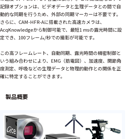
周辺機器
記録オプションは、ビデオデータと生理データとの間で自
基幹シス
動的な同期を行うため、外部の同期マーカーは不要です。
テム
さらに、CAM-HFR-Aに搭載された高速カメラは、
AcqKnowledgeから制御可能で、最短1 msの露光時間に設
通信・接続関連
定でき、100フレーム/秒での撮影が可能です。
刺激装置
この高フレームレート、自動同期、露光時間の精密制御と
レシーバ
いう組み合わせにより、EMG（筋電図）、加速度、関節角
度測定、呼吸などの生理データと物理的動作との関係を正
トリガー
確に特定することができます。
アダプタ
製品概要
コネクタ
ケーブル
リード線
インター