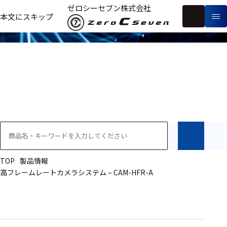
製品情報
ゼロシーセブン株式会社
フ
本文にスキップ
生
リ
メ
体
ー
ー
製
信
ワ
カ
品
号・
ー
ー
測
ド
別
定
検
索
医療用
研究用
ヒト・人
TOP
製品情報
高フレームレートカメラシステム – CAM-HFR-A
動物
教育用