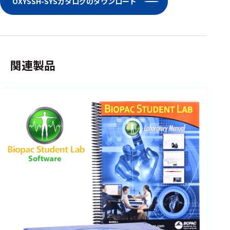
OXYSSH-SYSカタログのダウンロード
選択した条件をク
リアする
698
件
関連製品
の
製
品
を
表
示
す
る