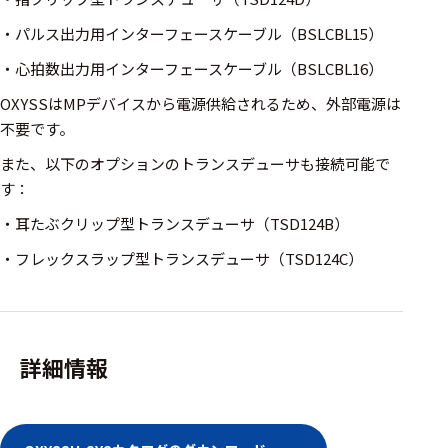
ェア
・パルス出力用インターフェースケーブル（BSLCBL15）
測定・計測関連
・心拍数出力用インターフェースケーブル（BSLCBL16）
機器
OXYSSはMPデバイスから電源供給されるため、外部電源は
握力計
不要です。
ゴニオメ
また、以下のオプションのトランスデューサも接続可能で
ータ
す：
アイトラ
・耳たぶクリップ型トランスデューサ（TSD124B）
ッキング
・フレックスラップ型トランスデューサ（TSD124C）
プローブ
計測機器
トランス
詳細情報
デューサ