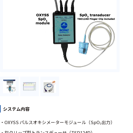
フェース
テレメー
タ
スイッチ
センサ・信号処
理関連
信号処理
センサ
モジュー
ル
アンプ
システム内容
フィルタ
・OXYSS パルスオキシメーターモジュール（SpO₂出力）
ソフトウ
・指クリップ型トランスデューサ（TSD124D）