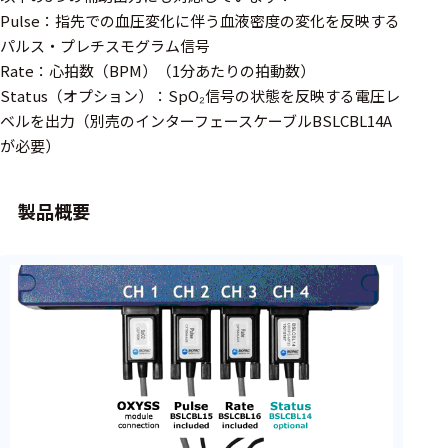
周辺機器
Pulse：指先での血圧変化に伴う血液密度の変化を反映する
基幹シス
パルス・プレチスモグラム信号
テム
Rate：心拍数（BPM）（1分あたりの拍動数）
Status（オプション）：SpO₂信号の状態を反映する電圧レ
通信・接続関連
ベルを出力（別売のインターフェースケーブルBSLCBL14A
が必要）
刺激装置
レシーバ
製品概要
トリガー
アダプタ
コネクタ
ケーブル
リード線
インター