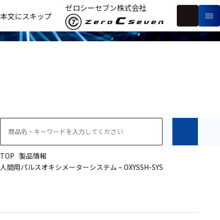
製品情報
ゼロシーセブン株式会社
フ
本文にスキップ
生
リ
メ
体
ー
ー
製
信
ワ
カ
品
号・
ー
ー
測
ド
別
定
検
索
医療用
研究用
ヒト・人
TOP
製品情報
人間用パルスオキシメーターシステム – OXYSSH-SYS
動物
教育用