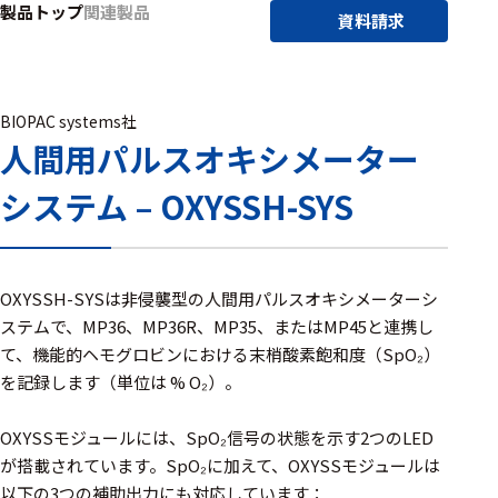
製品トップ
関連製品
アクセ
資料請求
ハード
サリ・
ウェア
消耗品
類
BIOPAC systems社
人間用パルスオキシメーター
ワイヤレス・無
システム – OXYSSH-SYS
線対応
MRI対応
OXYSSH-SYSは非侵襲型の人間用パルスオキシメーターシ
ステムで、MP36、MP36R、MP35、またはMP45と連携し
システム・周辺
て、機能的ヘモグロビンにおける末梢酸素飽和度（SpO₂）
構成
を記録します（単位は % O₂）。
装置本体
OXYSSモジュールには、SpO₂信号の状態を示す2つのLED
デバイス
が搭載されています。SpO₂に加えて、OXYSSモジュールは
以下の3つの補助出力にも対応しています：