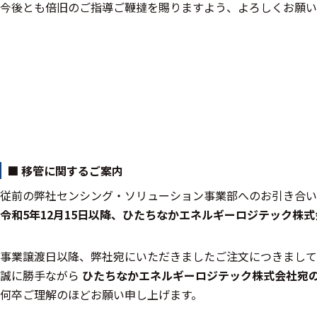
今後とも倍旧のご指導ご鞭撻を賜りますよう、よろしくお願い
装置本体
デバイス
周辺機器
基幹シス
テム
通信・接続関連
■ 移管に関するご案内
従前の弊社センシング・ソリューション事業部へのお引き合い
刺激装置
令和5年12月15日以降、ひたちなかエネルギーロジテック株
レシーバ
事業譲渡日以降、弊社宛にいただきましたご注文につきまして
トリガー
誠に勝手ながら
ひたちなかエネルギーロジテック株式会社宛
アダプタ
何卒ご理解のほどお願い申し上げます。
コネクタ