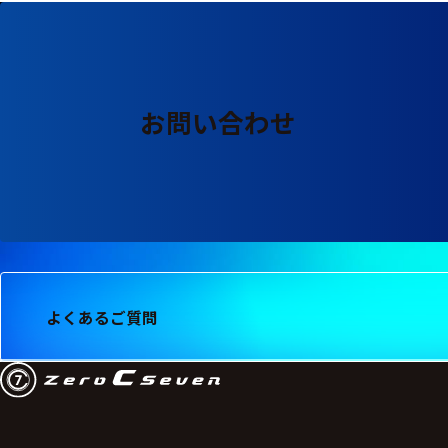
ッキング
プローブ
計測機器
お問い合わせ
トランス
デューサ
698
選
択
件
し
の
よくあるご質問
た
製
条
品
件
を
を
表
ク
示
リ
す
ア