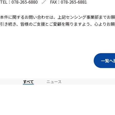
TEL：078-265-6880 ／ FAX：078-265-6881
モジュー
ル
本件に関するお問い合わせは、上記センシング事業部までお願
アンプ
引き続き、皆様のご支援とご愛顧を賜りますよう、心よりお願
フィルタ
ソフトウ
ェア
一覧へ
測定・計測関連
機器
すべて
ニュース
握力計
ゴニオメ
ータ
アイトラ