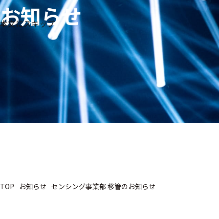
お知らせ
生体
フリ
メー
本文にスキップ
信
ーワ
製品
カー
号・
ード
別
測定
検索
医
研
教
究
療
育
用
用
用
ヒ
ト・
人
動
TOP
お知らせ
センシング事業部 移管のお知らせ
物