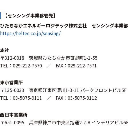
ケーブル
【センシング事業移管先】
リード線
ひたちなかエネルギーロジテック株式会社 センシング事業部
https://heltec.co.jp/sensing/
インター
フェース
本社
テレメー
〒312-0018 茨城県ひたちなか市笹野町1-1-55
タ
TEL：029-212-7570 ／ FAX：029-212-7571
スイッチ
東京営業所
センサ・信号処
〒135-0033 東京都江東区深川1-3-11 パークフロントビル5F
理関連
TEL：03-5875-9111 ／ FAX：03-5875-9112
信号処理
西日本営業所
〒651-0095 兵庫県神戸市中央区旭通2-7-8 インテリアビル6
センサ