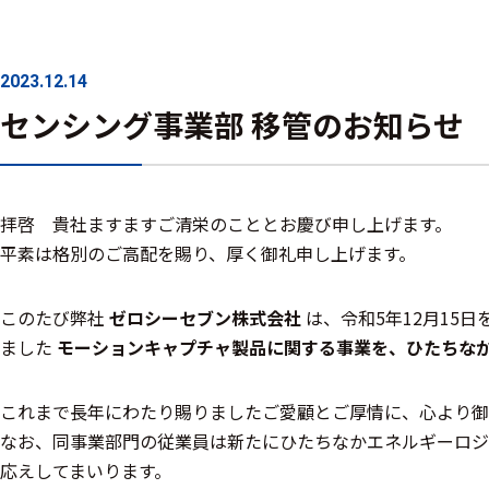
ハ
アク
ー
セサ
ド
リ・
2023.12.14
ウ
消耗
ェ
センシング事業部 移管のお知らせ
品類
ア
ワイヤレス・無
拝啓 貴社ますますご清栄のこととお慶び申し上げます。
線対応
平素は格別のご高配を賜り、厚く御礼申し上げます。
MRI対応
このたび弊社
ゼロシーセブン株式会社
は、令和5年12月15
ました
モーションキャプチャ製品に関する事業を、ひたちな
これまで長年にわたり賜りましたご愛顧とご厚情に、心より御
システム・周辺
なお、同事業部門の従業員は新たにひたちなかエネルギーロジ
構成
応えしてまいります。