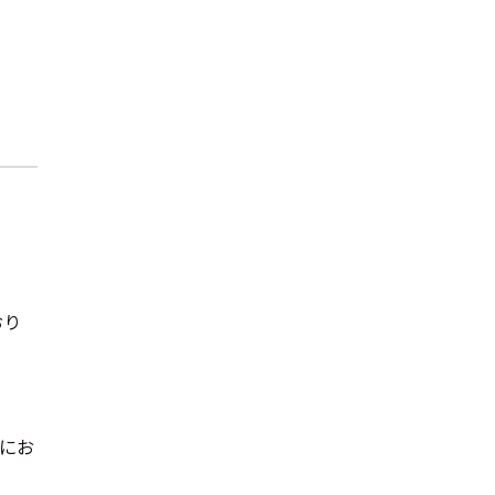
おり
。
にお