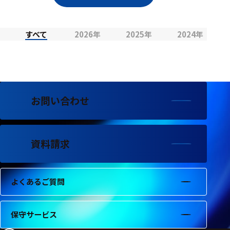
選択した条件をク
リアする
すべて
2026年
2025年
2024年
698
件
の
製
品
を
お問い合わせ
表
示
す
る
資料請求
よくあるご質問
保守サービス