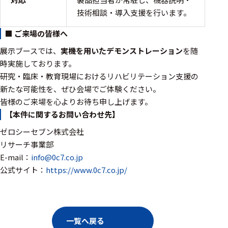
ェア
技術相談・導入支援を行います。
測定・計測関連
■ ご来場の皆様へ
機器
展示ブースでは、
実機を用いたデモンストレーション
を随
握力計
時実施しております。
研究・臨床・教育現場におけるリハビリテーション支援の
ゴニオメ
新たな可能性を、ぜひ会場でご体験ください。
ータ
皆様のご来場を心よりお待ち申し上げます。
アイトラ
【本件に関するお問い合わせ先】
ッキング
ゼロシーセブン株式会社
プローブ
リサーチ事業部
E-mail：
info@0c7.co.jp
計測機器
公式サイト：
https://www.0c7.co.jp/
トランス
デューサ
一覧へ戻る