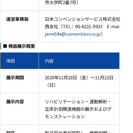
フェース
市大学町2番7号）
テレメー
タ
運営事務局
日本コンベンションサービス株式会社 関
西支社（TEL：06-6221-5933 E-mail：
スイッチ
jarm04a@convention.co.jp
）
センサ・信号処
■ 機器展示概要
理関連
項目
内容
信号処理
センサ
展示期間
2020年11月20日（金）〜11月22日
（日）
モジュー
ル
展示内容
リハビリテーション・運動解析・
アンプ
生体計測関連機器の展示およびデ
モンストレーション
フィルタ
ソフトウ
対応
製品担当者が常駐し、機器説明・