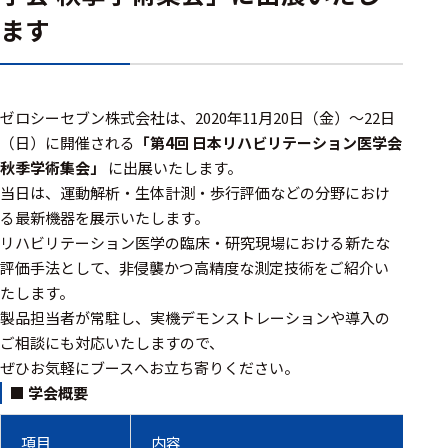
アクセ
ます
ハード
サリ・
ウェア
消耗品
類
ゼロシーセブン株式会社は、2020年11月20日（金）〜22日
（日）に開催される
「第4回 日本リハビリテーション医学会
ワイヤレス・無
秋季学術集会」
に出展いたします。
線対応
当日は、運動解析・生体計測・歩行評価などの分野におけ
MRI対応
る最新機器を展示いたします。
リハビリテーション医学の臨床・研究現場における新たな
評価手法として、非侵襲かつ高精度な測定技術をご紹介い
たします。
システム・周辺
製品担当者が常駐し、実機デモンストレーションや導入の
構成
ご相談にも対応いたしますので、
ぜひお気軽にブースへお立ち寄りください。
装置本体
■ 学会概要
デバイス
項目
内容