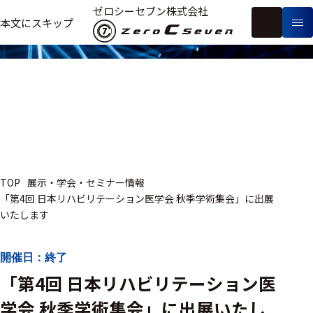
展示・学会・セミナー情報
ゼロシーセブン株式会社
フ
本文にスキップ
生
リ
メ
体
ー
ー
製
信
ワ
カ
品
号・
ー
ー
測
ド
別
定
検
索
医療用
TOP
展示・学会・セミナー情報
研究用
「第4回 日本リハビリテーション医学会 秋季学術集会」に出展
いたします
ヒト・人
動物
開催日：終了
教育用
「第4回 日本リハビリテーション医
学会 秋季学術集会」に出展いたし