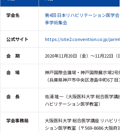
周辺機器
基幹シス
学会名
第4回 日本リハビリテーション医学会 秋
テム
季学術集会
通信・接続関連
公式サイト
https://site2.convention.co.jp/jarm04a/
刺激装置
会 期
2020年11月20日（金）〜11月22日（日）
レシーバ
トリガー
会 場
神戸国際会議場・神戸国際展示場2号館
（兵庫県神戸市中央区港島中町6丁目）
アダプタ
コネクタ
会 長
佐浦 隆一（大阪医科大学 総合医学講座 リ
ケーブル
ハビリテーション医学教室）
リード線
学会事務局
大阪医科大学 総合医学講座 リハビリテー
インター
ション医学教室（〒569-8686 大阪府高槻