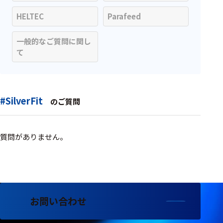
周辺機器
HELTEC
Parafeed
基幹シス
テム
一般的なご質問に関し
て
通信・接続関連
刺激装置
レシーバ
#SilverFit
のご質問
トリガー
アダプタ
質問がありません。
コネクタ
ケーブル
リード線
お問い合わせ
インター