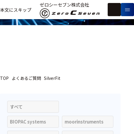
よくあるご質問
ゼロシーセブン株式会社
フ
本文にスキップ
生
リ
メ
体
ー
ー
製
信
ワ
カ
品
号・
ー
ー
測
ド
別
定
検
索
医療用
TOP
よくあるご質問
SilverFit
研究用
ヒト・人
動物
すべて
教育用
BIOPAC systems
moorinstruments