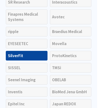
SR Research
Interacoustics
アクセ
ハード
サリ・
Finapres Medical
ウェア
消耗品
Avotec
Systems
類
ripple
Braedius Medical
ワイヤレス・無
線対応
EYESEETEC
Movella
MRI対応
SilverFit
ProtoKinetics
SISSEL
TMSi
システム・周辺
構成
Seenel Imaging
OBELAB
装置本体
Inventis
BioMed Jena GmbH
デバイス
Epitel Inc
Japan REDOX