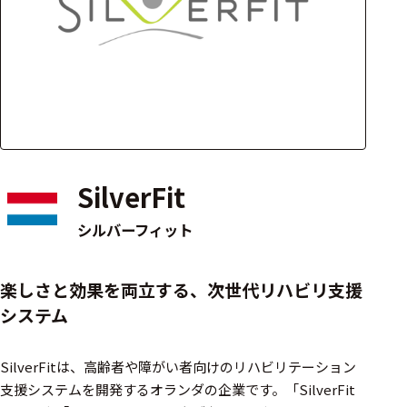
アクセ
ハード
サリ・
ウェア
消耗品
類
ワイヤレス・無
線対応
SilverFit
MRI対応
シルバーフィット
システム・周辺
楽しさと効果を両立する、次世代リハビリ支援
構成
システム
装置本体
SilverFitは、高齢者や障がい者向けのリハビリテーション
デバイス
支援システムを開発するオランダの企業です。​「SilverFit