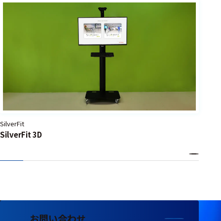
フェース
テレメー
タ
スイッチ
センサ・信号処
理関連
信号処理
SilverFit
センサ
SilverFit 3D
モジュー
ル
アンプ
フィルタ
ソフトウ
お問い合わせ