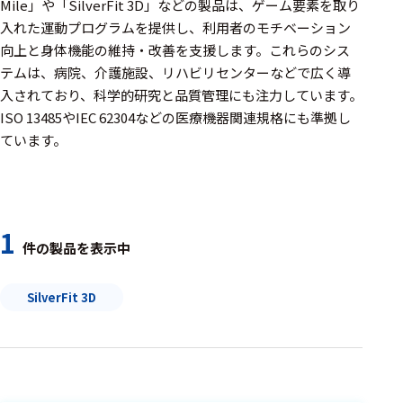
周辺機器
Mile」や「SilverFit 3D」などの製品は、ゲーム要素を取り
入れた運動プログラムを提供し、利用者のモチベーション
基幹シス
向上と身体機能の維持・改善を支援します。​これらのシス
テム
テムは、病院、介護施設、リハビリセンターなどで広く導
入されており、科学的研究と品質管理にも注力しています。​
通信・接続関連
ISO 13485やIEC 62304などの医療機器関連規格にも準拠し
刺激装置
ています。
レシーバ
トリガー
1
アダプタ
件の製品を表示中
コネクタ
SilverFit 3D
ケーブル
リード線
インター