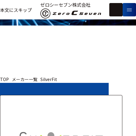
取扱いメーカー
ゼロシーセブン株式会社
フ
本文にスキップ
生
リ
メ
体
ー
ー
製
信
ワ
カ
品
号・
ー
ー
測
ド
別
定
検
索
医療用
TOP
メーカー一覧
SilverFit
研究用
ヒト・人
動物
教育用