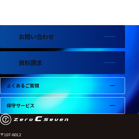
フェース
テレメー
タ
スイッチ
お問い合わせ
センサ・信号処
理関連
資料請求
信号処理
センサ
よくあるご質問
モジュー
ル
保守サービス
アンプ
フィルタ
ソフトウ
〒107-6012