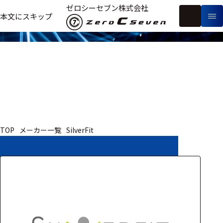
取扱いメーカー
ゼロシーセブン株式会社
フ
本文にスキップ
生
リ
メ
体
ー
ー
製
信
ワ
カ
品
号・
ー
ー
測
ド
別
定
検
索
医療用
TOP
メーカー一覧
SilverFit
研究用
ヒト・人
動物
教育用