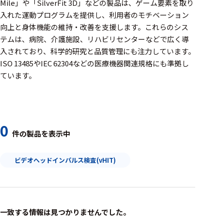
周辺機器
Mile」や「SilverFit 3D」などの製品は、ゲーム要素を取り
入れた運動プログラムを提供し、利用者のモチベーション
基幹シス
向上と身体機能の維持・改善を支援します。​これらのシス
テム
テムは、病院、介護施設、リハビリセンターなどで広く導
入されており、科学的研究と品質管理にも注力しています。​
通信・接続関連
ISO 13485やIEC 62304などの医療機器関連規格にも準拠し
刺激装置
ています。
レシーバ
トリガー
0
アダプタ
件の製品を表示中
コネクタ
ビデオヘッドインパルス検査(vHIT)
ケーブル
リード線
インター
一致する情報は見つかりませんでした。