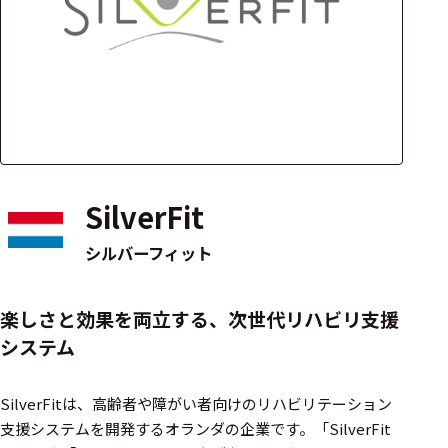
アクセ
ハード
サリ・
ウェア
消耗品
類
ワイヤレス・無
線対応
SilverFit
MRI対応
シルバーフィット
システム・周辺
楽しさと効果を両立する、次世代リハビリ支援
構成
システム
装置本体
SilverFitは、高齢者や障がい者向けのリハビリテーション
デバイス
支援システムを開発するオランダの企業です。​「SilverFit