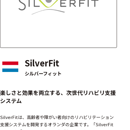
アクセ
ハード
サリ・
ウェア
消耗品
類
ワイヤレス・無
線対応
SilverFit
MRI対応
シルバーフィット
システム・周辺
楽しさと効果を両立する、次世代リハビリ支援
構成
システム
装置本体
SilverFitは、高齢者や障がい者向けのリハビリテーション
デバイス
支援システムを開発するオランダの企業です。​「SilverFit