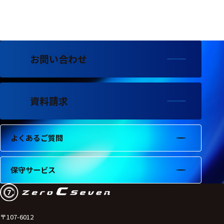
フェース
テレメー
タ
スイッチ
お問い合わせ
センサ・信号処
理関連
資料請求
信号処理
センサ
よくあるご質問
モジュー
ル
保守サービス
アンプ
フィルタ
ソフトウ
〒107-6012