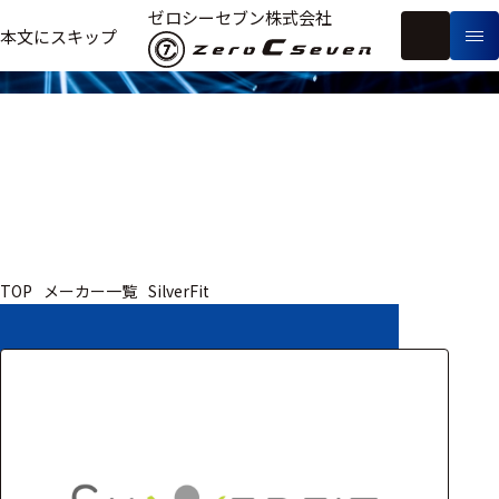
取扱いメーカー
ゼロシーセブン株式会社
フ
本文にスキップ
生
リ
メ
体
ー
ー
製
信
ワ
カ
品
号・
ー
ー
測
ド
別
定
検
索
医療用
TOP
メーカー一覧
SilverFit
研究用
ヒト・人
動物
教育用