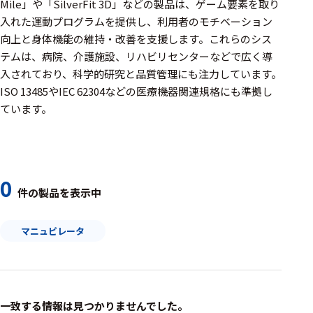
周辺機器
Mile」や「SilverFit 3D」などの製品は、ゲーム要素を取り
入れた運動プログラムを提供し、利用者のモチベーション
基幹シス
向上と身体機能の維持・改善を支援します。​これらのシス
テム
テムは、病院、介護施設、リハビリセンターなどで広く導
入されており、科学的研究と品質管理にも注力しています。​
通信・接続関連
ISO 13485やIEC 62304などの医療機器関連規格にも準拠し
刺激装置
ています。
レシーバ
トリガー
0
アダプタ
件の製品を表示中
コネクタ
マニュピレータ
ケーブル
リード線
インター
一致する情報は見つかりませんでした。