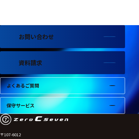
フェース
テレメー
タ
スイッチ
お問い合わせ
センサ・信号処
理関連
資料請求
信号処理
センサ
よくあるご質問
モジュー
ル
保守サービス
アンプ
フィルタ
ソフトウ
〒107-6012