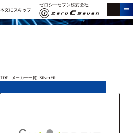
取扱いメーカー
ゼロシーセブン株式会社
フ
本文にスキップ
生
リ
メ
体
ー
ー
製
信
ワ
カ
品
号・
ー
ー
測
ド
別
定
検
索
医療用
TOP
メーカー一覧
SilverFit
研究用
ヒト・人
動物
教育用