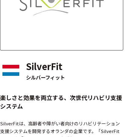
アクセ
ハード
サリ・
ウェア
消耗品
類
ワイヤレス・無
線対応
SilverFit
MRI対応
シルバーフィット
システム・周辺
楽しさと効果を両立する、次世代リハビリ支援
構成
システム
装置本体
SilverFitは、高齢者や障がい者向けのリハビリテーション
デバイス
支援システムを開発するオランダの企業です。​「SilverFit