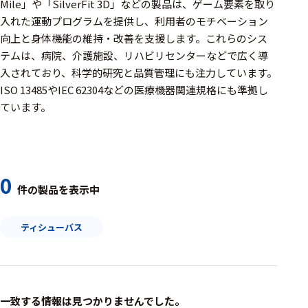
周辺機器
Mile」や「SilverFit 3D」などの製品は、ゲーム要素を取り
入れた運動プログラムを提供し、利用者のモチベーション
基幹シス
向上と身体機能の維持・改善を支援します。​これらのシス
テム
テムは、病院、介護施設、リハビリセンターなどで広く導
入されており、科学的研究と品質管理にも注力しています。​
通信・接続関連
ISO 13485やIEC 62304などの医療機器関連規格にも準拠し
刺激装置
ています。
レシーバ
トリガー
0
アダプタ
件の製品を表示中
コネクタ
ティシューバス
ケーブル
リード線
インター
一致する情報は見つかりませんでした。