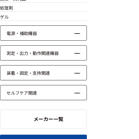
ッキング
処理剤
プローブ
ゲル
計測機器
電源・補助機器
トランス
デューサ
測定・出力・動作関連機器
装着・固定・支持関連
698
選
択
件
し
セルフケア関連
の
た
製
条
品
件
を
を
メーカー一覧
表
ク
示
リ
す
ア