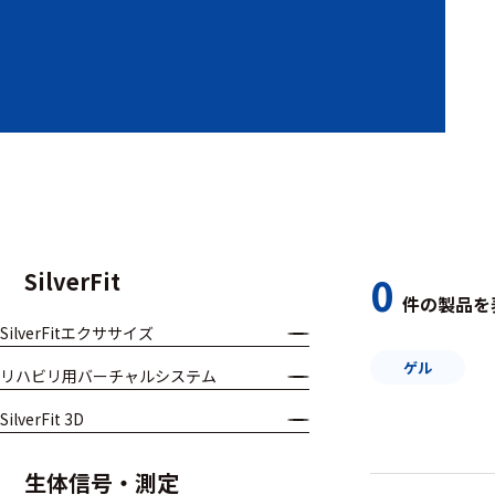
装置本体
デバイス
周辺機器
基幹シス
テム
通信・接続関連
SilverFit
0
件の製品を
刺激装置
SilverFitエクササイズ
レシーバ
ゲル
リハビリ用バーチャルシステム
トリガー
SilverFit 3D
アダプタ
生体信号・測定
コネクタ