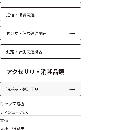
モジュー
ル
通信・接続関連
アンプ
センサ・信号処理関連
フィルタ
ソフトウ
測定・計測関連機器
ェア
アクセサリ・消耗品類
測定・計測関連
機器
消耗品・処理用品
握力計
キャップ電極
ゴニオメ
ティシューバス
ータ
電極
アイトラ
交換・消耗品