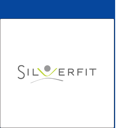
ハ
アク
ー
セサ
ド
リ・
ウ
消耗
ェ
品類
ア
ワイヤレス・無
線対応
MRI対応
システム・周辺
構成