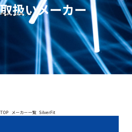
取扱いメーカー
生体
フリ
メー
本文にスキップ
信
ーワ
製品
カー
号・
ード
別
測定
検索
医
研
教
究
療
育
用
用
用
ヒ
ト・
人
動
TOP
メーカー一覧
SilverFit
物