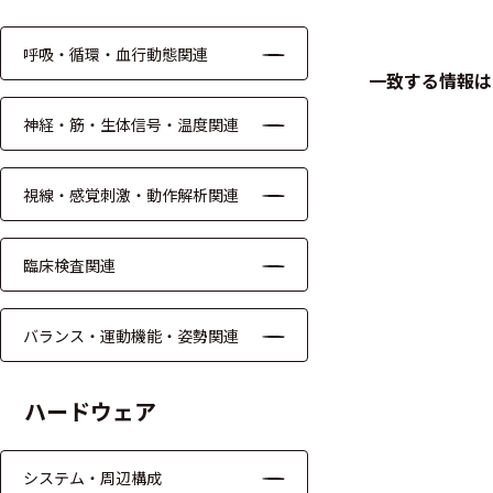
ケーブル
呼吸・循環・血行動態関連
一致する情報は
リード線
神経・筋・生体信号・温度関連
インター
フェース
視線・感覚刺激・動作解析関連
テレメー
タ
臨床検査関連
スイッチ
バランス・運動機能・姿勢関連
センサ・信号処
理関連
ハードウェア
信号処理
センサ
システム・周辺構成