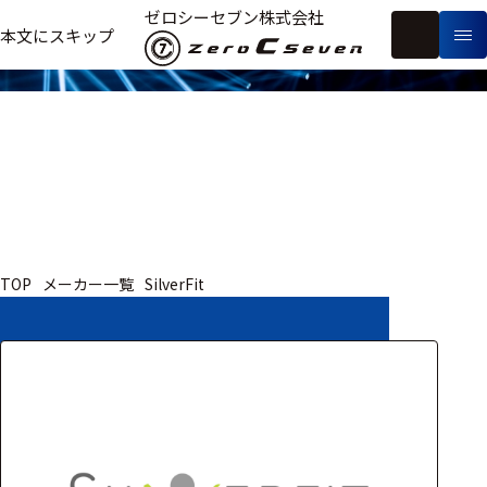
取扱いメーカー
ゼロシーセブン株式会社
フ
本文にスキップ
生
リ
メ
体
ー
ー
製
信
ワ
カ
品
号・
ー
ー
測
ド
別
定
検
索
医療用
TOP
メーカー一覧
SilverFit
研究用
ヒト・人
動物
教育用