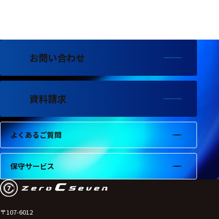
フェース
テレメー
タ
スイッチ
お問い合わせ
センサ・信号処
理関連
資料請求
信号処理
センサ
よくあるご質問
モジュー
ル
保守サービス
アンプ
フィルタ
ソフトウ
〒107-6012