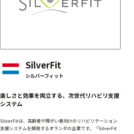
アクセ
ハード
サリ・
ウェア
消耗品
類
ワイヤレス・無
線対応
SilverFit
MRI対応
シルバーフィット
システム・周辺
楽しさと効果を両立する、次世代リハビリ支援
構成
システム
装置本体
SilverFitは、高齢者や障がい者向けのリハビリテーション
デバイス
支援システムを開発するオランダの企業です。​「SilverFit