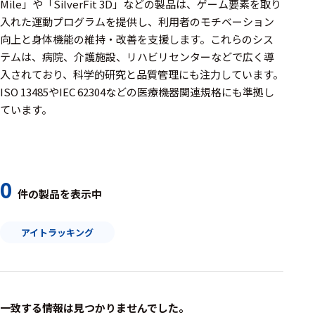
周辺機器
Mile」や「SilverFit 3D」などの製品は、ゲーム要素を取り
入れた運動プログラムを提供し、利用者のモチベーション
基幹シス
向上と身体機能の維持・改善を支援します。​これらのシス
テム
テムは、病院、介護施設、リハビリセンターなどで広く導
入されており、科学的研究と品質管理にも注力しています。​
通信・接続関連
ISO 13485やIEC 62304などの医療機器関連規格にも準拠し
刺激装置
ています。
レシーバ
トリガー
0
アダプタ
件の製品を表示中
コネクタ
アイトラッキング
ケーブル
リード線
インター
一致する情報は見つかりませんでした。