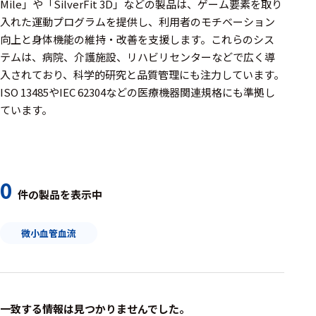
周辺機器
Mile」や「SilverFit 3D」などの製品は、ゲーム要素を取り
入れた運動プログラムを提供し、利用者のモチベーション
基幹シス
向上と身体機能の維持・改善を支援します。​これらのシス
テム
テムは、病院、介護施設、リハビリセンターなどで広く導
入されており、科学的研究と品質管理にも注力しています。​
通信・接続関連
ISO 13485やIEC 62304などの医療機器関連規格にも準拠し
刺激装置
ています。
レシーバ
トリガー
0
アダプタ
件の製品を表示中
コネクタ
微小血管血流
ケーブル
リード線
インター
一致する情報は見つかりませんでした。