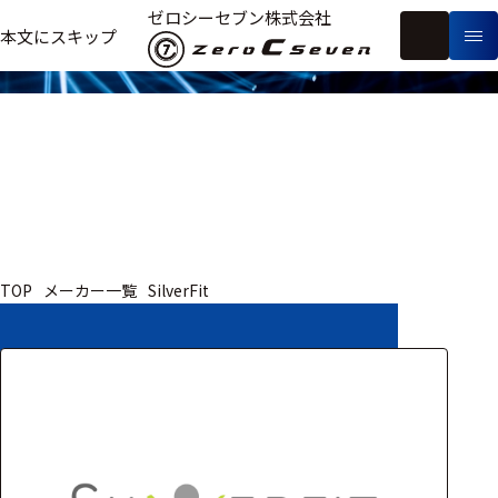
取扱いメーカー
ゼロシーセブン株式会社
フ
本文にスキップ
生
リ
メ
体
ー
ー
製
信
ワ
カ
品
号・
ー
ー
測
ド
別
定
検
索
医療用
TOP
メーカー一覧
SilverFit
研究用
ヒト・人
動物
教育用