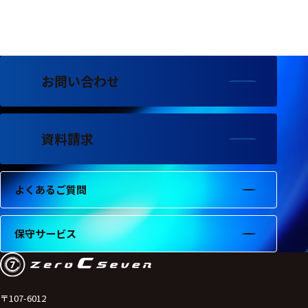
フェース
テレメー
タ
スイッチ
お問い合わせ
センサ・信号処
理関連
資料請求
信号処理
センサ
よくあるご質問
モジュー
ル
保守サービス
アンプ
フィルタ
ソフトウ
〒107-6012