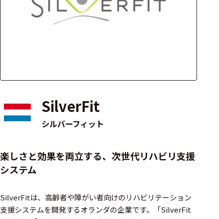
アクセ
ハード
サリ・
ウェア
消耗品
類
ワイヤレス・無
線対応
SilverFit
MRI対応
シルバーフィット
システム・周辺
楽しさと効果を両立する、次世代リハビリ支援
構成
システム
装置本体
SilverFitは、高齢者や障がい者向けのリハビリテーション
デバイス
支援システムを開発するオランダの企業です。​「SilverFit