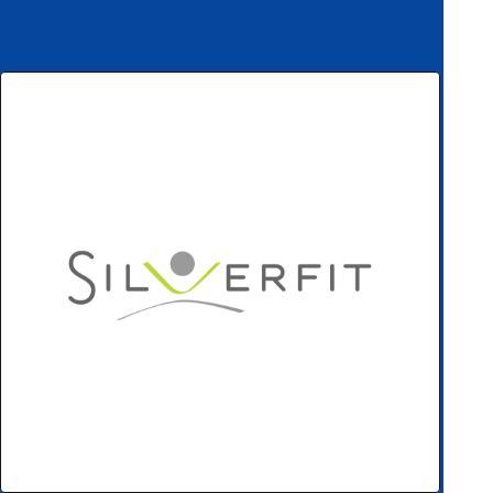
ハ
アク
ー
セサ
ド
リ・
ウ
消耗
ェ
品類
ア
ワイヤレス・無
線対応
MRI対応
システム・周辺
構成