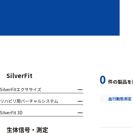
装置本体
デバイス
周辺機器
基幹シス
テム
通信・接続関連
SilverFit
0
件の製品を
刺激装置
SilverFitエクササイズ
レシーバ
血行動態測定
リハビリ用バーチャルシステム
トリガー
SilverFit 3D
アダプタ
生体信号・測定
コネクタ