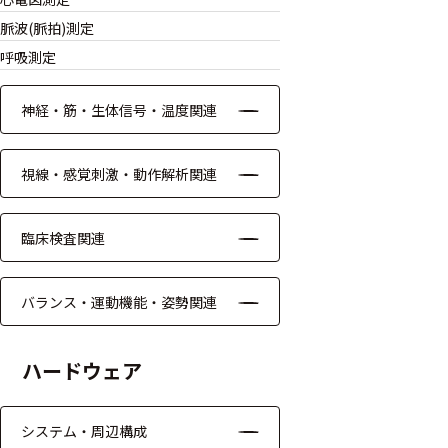
モジュー
脈波(脈拍)測定
ル
呼吸測定
アンプ
神経・筋・生体信号・温度関連
フィルタ
ソフトウ
視線・感覚刺激・動作解析関連
ェア
臨床検査関連
測定・計測関連
機器
バランス・運動機能・姿勢関連
握力計
ゴニオメ
ハードウェア
ータ
アイトラ
システム・周辺構成