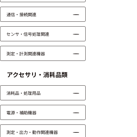
ッキング
プローブ
通信・接続関連
計測機器
センサ・信号処理関連
トランス
デューサ
測定・計測関連機器
アクセサリ・消耗品類
698
選
択
件
し
消耗品・処理用品
の
た
製
条
品
件
電源・補助機器
を
を
表
ク
示
リ
測定・出力・動作関連機器
す
ア