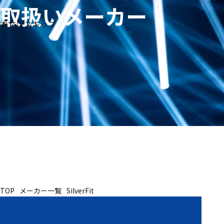
取扱いメーカー
生体
フリ
メー
本文にスキップ
信
ーワ
製品
カー
号・
ード
別
測定
検索
医
研
教
究
療
育
用
用
用
ヒ
ト・
人
動
TOP
メーカー一覧
SilverFit
物