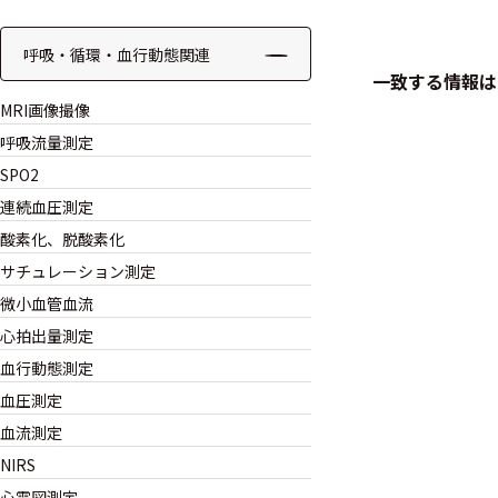
ケーブル
呼吸・循環・血行動態関連
一致する情報は
リード線
MRI画像撮像
インター
呼吸流量測定
フェース
SPO2
連続血圧測定
テレメー
タ
酸素化、脱酸素化
サチュレーション測定
スイッチ
微小血管血流
心拍出量測定
センサ・信号処
血行動態測定
理関連
血圧測定
信号処理
血流測定
NIRS
センサ
心電図測定