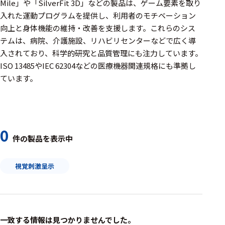
周辺機器
Mile」や「SilverFit 3D」などの製品は、ゲーム要素を取り
入れた運動プログラムを提供し、利用者のモチベーション
基幹シス
向上と身体機能の維持・改善を支援します。​これらのシス
テム
テムは、病院、介護施設、リハビリセンターなどで広く導
入されており、科学的研究と品質管理にも注力しています。​
通信・接続関連
ISO 13485やIEC 62304などの医療機器関連規格にも準拠し
刺激装置
ています。
レシーバ
トリガー
0
アダプタ
件の製品を表示中
コネクタ
視覚刺激呈示
ケーブル
リード線
インター
一致する情報は見つかりませんでした。