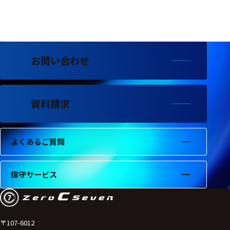
フェース
テレメー
タ
スイッチ
お問い合わせ
センサ・信号処
理関連
資料請求
信号処理
センサ
よくあるご質問
モジュー
ル
保守サービス
アンプ
フィルタ
ソフトウ
〒107-6012