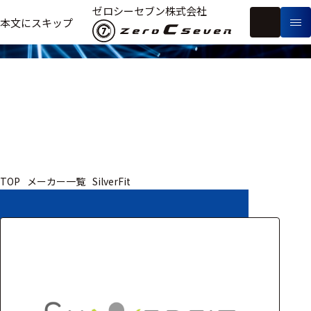
取扱いメーカー
ゼロシーセブン株式会社
フ
本文にスキップ
生
リ
メ
体
ー
ー
製
信
ワ
カ
品
号・
ー
ー
測
ド
別
定
検
索
医療用
TOP
メーカー一覧
SilverFit
研究用
ヒト・人
動物
教育用