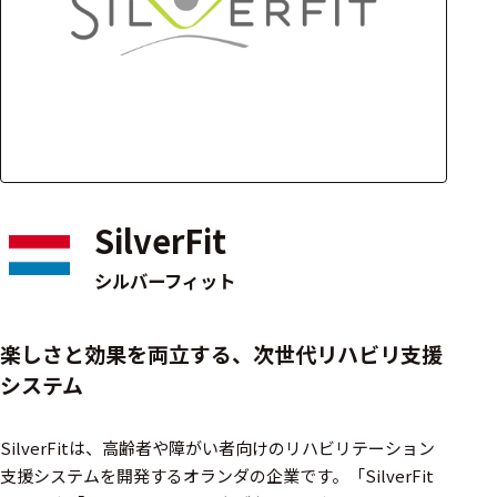
アクセ
ハード
サリ・
ウェア
消耗品
類
ワイヤレス・無
線対応
SilverFit
MRI対応
シルバーフィット
システム・周辺
楽しさと効果を両立する、次世代リハビリ支援
構成
システム
装置本体
SilverFitは、高齢者や障がい者向けのリハビリテーション
デバイス
支援システムを開発するオランダの企業です。​「SilverFit