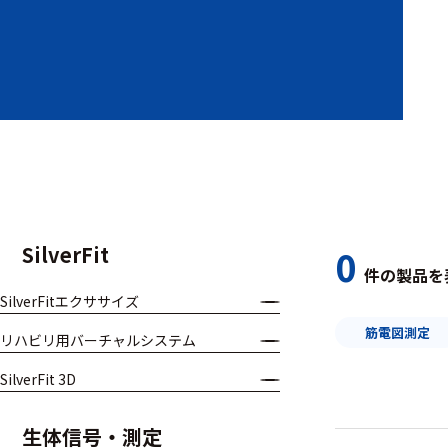
装置本体
デバイス
周辺機器
基幹シス
テム
通信・接続関連
SilverFit
0
件の製品を
刺激装置
SilverFitエクササイズ
レシーバ
筋電図測定
リハビリ用バーチャルシステム
トリガー
SilverFit 3D
アダプタ
生体信号・測定
コネクタ