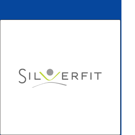
ハ
アク
ー
セサ
ド
リ・
ウ
消耗
ェ
品類
ア
ワイヤレス・無
線対応
MRI対応
システム・周辺
構成