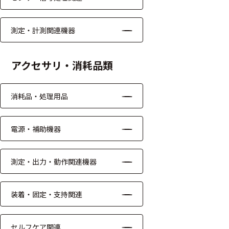
ッキング
プローブ
測定・計測関連機器
計測機器
アクセサリ・消耗品類
トランス
デューサ
消耗品・処理用品
698
電源・補助機器
選
択
件
し
の
測定・出力・動作関連機器
た
製
条
品
件
を
装着・固定・支持関連
を
表
ク
示
リ
す
ア
セルフケア関連