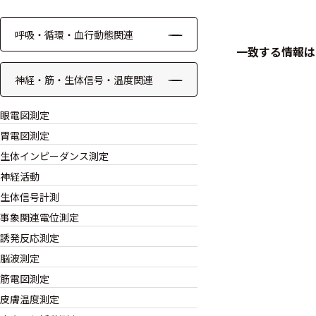
ケーブル
呼吸・循環・血行動態関連
一致する情報は
リード線
神経・筋・生体信号・温度関連
インター
フェース
眼電図測定
テレメー
胃電図測定
タ
生体インピーダンス測定
神経活動
スイッチ
生体信号計測
センサ・信号処
事象関連電位測定
理関連
誘発反応測定
脳波測定
信号処理
筋電図測定
皮膚温度測定
センサ