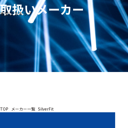
取扱いメーカー
生体
フリ
メー
本文にスキップ
信
ーワ
製品
カー
号・
ード
別
測定
検索
医
研
教
究
療
育
用
用
用
ヒ
ト・
人
動
TOP
メーカー一覧
SilverFit
物