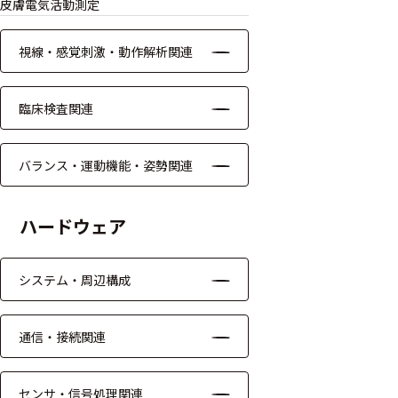
皮膚電気活動測定
モジュー
ル
視線・感覚刺激・動作解析関連
アンプ
臨床検査関連
フィルタ
ソフトウ
バランス・運動機能・姿勢関連
ェア
測定・計測関連
ハードウェア
機器
システム・周辺構成
握力計
ゴニオメ
通信・接続関連
ータ
アイトラ
センサ・信号処理関連