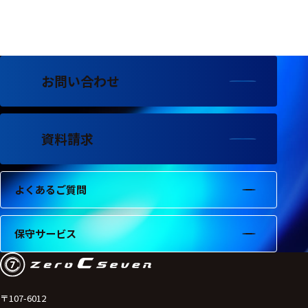
フェース
テレメー
タ
スイッチ
お問い合わせ
センサ・信号処
理関連
資料請求
信号処理
センサ
よくあるご質問
モジュー
ル
保守サービス
アンプ
フィルタ
ソフトウ
〒107-6012