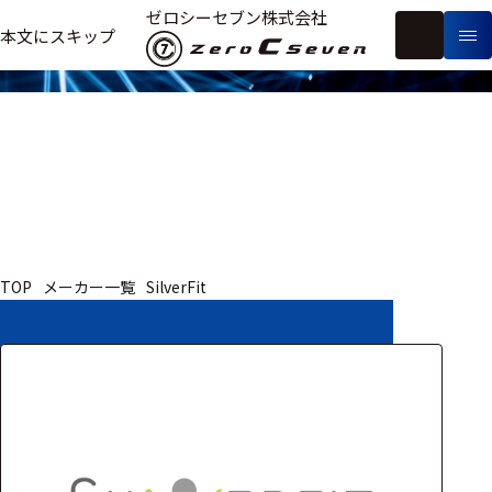
取扱いメーカー
ゼロシーセブン株式会社
フ
本文にスキップ
生
リ
メ
体
ー
ー
製
信
ワ
カ
品
号・
ー
ー
測
ド
別
定
検
索
医療用
TOP
メーカー一覧
SilverFit
研究用
ヒト・人
動物
教育用