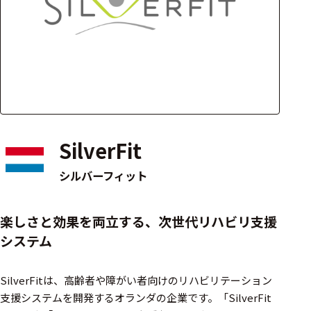
アクセ
ハード
サリ・
ウェア
消耗品
類
ワイヤレス・無
線対応
SilverFit
MRI対応
シルバーフィット
システム・周辺
楽しさと効果を両立する、次世代リハビリ支援
構成
システム
装置本体
SilverFitは、高齢者や障がい者向けのリハビリテーション
デバイス
支援システムを開発するオランダの企業です。​「SilverFit