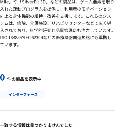
周辺機器
Mile」や「SilverFit 3D」などの製品は、ゲーム要素を取り
入れた運動プログラムを提供し、利用者のモチベーション
基幹シス
向上と身体機能の維持・改善を支援します。​これらのシス
テム
テムは、病院、介護施設、リハビリセンターなどで広く導
入されており、科学的研究と品質管理にも注力しています。​
通信・接続関連
ISO 13485やIEC 62304などの医療機器関連規格にも準拠し
刺激装置
ています。
レシーバ
トリガー
0
アダプタ
件の製品を表示中
コネクタ
インターフェース
ケーブル
リード線
インター
一致する情報は見つかりませんでした。