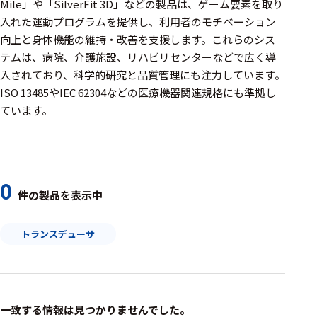
周辺機器
Mile」や「SilverFit 3D」などの製品は、ゲーム要素を取り
入れた運動プログラムを提供し、利用者のモチベーション
基幹シス
向上と身体機能の維持・改善を支援します。​これらのシス
テム
テムは、病院、介護施設、リハビリセンターなどで広く導
入されており、科学的研究と品質管理にも注力しています。​
通信・接続関連
ISO 13485やIEC 62304などの医療機器関連規格にも準拠し
刺激装置
ています。
レシーバ
トリガー
0
アダプタ
件の製品を表示中
コネクタ
トランスデューサ
ケーブル
リード線
インター
一致する情報は見つかりませんでした。