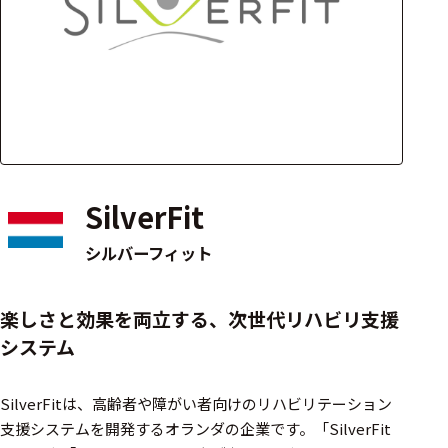
アクセ
ハード
サリ・
ウェア
消耗品
類
ワイヤレス・無
線対応
SilverFit
MRI対応
シルバーフィット
システム・周辺
楽しさと効果を両立する、次世代リハビリ支援
構成
システム
装置本体
SilverFitは、高齢者や障がい者向けのリハビリテーション
デバイス
支援システムを開発するオランダの企業です。​「SilverFit