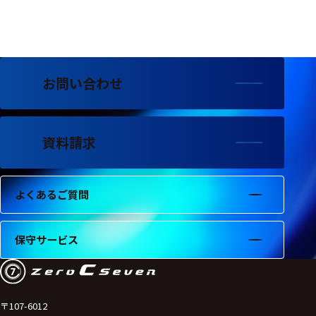
フェース
テレメー
タ
スイッチ
お問い合わせ
センサ・信号処
理関連
資料請求
信号処理
センサ
よくあるご質問
モジュー
ル
保守サービス
アンプ
フィルタ
ソフトウ
〒107-6012