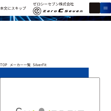
取扱いメーカー
ゼロシーセブン株式会社
フ
本文にスキップ
生
リ
メ
体
ー
ー
製
信
ワ
カ
品
号・
ー
ー
測
ド
別
定
検
索
医療用
TOP
メーカー一覧
SilverFit
研究用
ヒト・人
動物
教育用