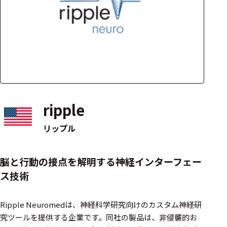
アクセ
ハード
サリ・
ウェア
消耗品
類
ワイヤレス・無
線対応
ripple
MRI対応
リップル
システム・周辺
脳と行動の接点を解明する神経インターフェー
構成
ス技術
装置本体
Ripple Neuromedは、神経科学研究向けのカスタム神経研
デバイス
究ツールを提供する企業です。同社の製品は、非侵襲的お