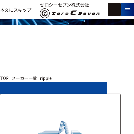
取扱いメーカー
ゼロシーセブン株式会社
フ
本文にスキップ
生
リ
メ
体
ー
ー
製
信
ワ
カ
品
号・
ー
ー
測
ド
別
定
検
索
医療用
TOP
メーカー一覧
ripple
研究用
ヒト・人
動物
教育用