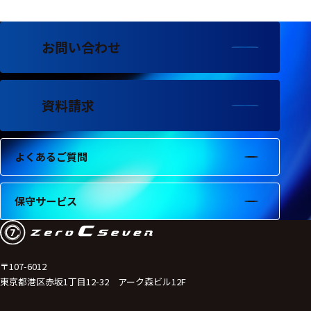
フェース
テレメー
タ
お問い合わせ
スイッチ
資料請求
センサ・信号処
理関連
信号処理
よくあるご質問
センサ
保守サービス
モジュー
ル
アンプ
〒107-6012
フィルタ
東京都港区赤坂1丁目12-32 アーク森ビル12F
ソフトウ