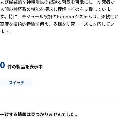
周辺機器
よび侵襲的な神経活動の記録と刺激を可能にし、研究者が
人間の神経系の機能を探求し理解するのを支援していま
基幹シス
す。特に、モジュール設計のExplorerシステムは、柔軟性と
テム
高度な技術的特徴を備え、多様な研究ニーズに対応してい
ます。
通信・接続関連
刺激装置
レシーバ
0
件の製品を表示中
トリガー
アダプタ
スイッチ
コネクタ
ケーブル
一致する情報は見つかりませんでした。
リード線
インター