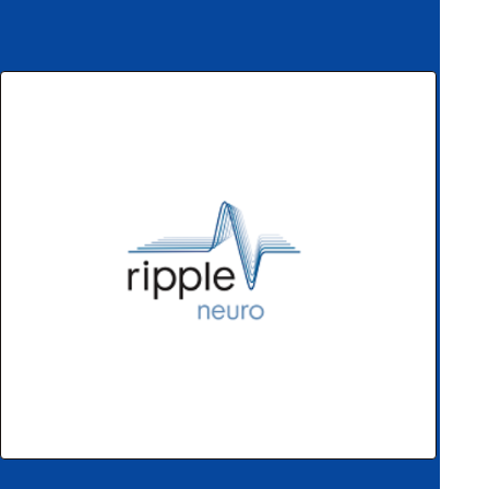
ハ
アク
ー
セサ
ド
リ・
ウ
消耗
ェ
品類
ア
ワイヤレス・無
線対応
MRI対応
システム・周辺
構成