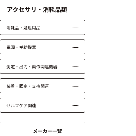
ッキング
アクセサリ・消耗品類
プローブ
計測機器
消耗品・処理用品
トランス
デューサ
電源・補助機器
測定・出力・動作関連機器
698
選
択
装着・固定・支持関連
件
し
の
た
製
条
セルフケア関連
品
件
を
を
表
ク
示
リ
メーカー一覧
す
ア