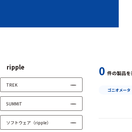
装置本体
デバイス
周辺機器
基幹シス
テム
ripple
0
通信・接続関連
件の製品を
刺激装置
TREK
ゴニオメータ
レシーバ
SUMMIT
トリガー
アダプタ
ソフトウェア（ripple）
コネクタ