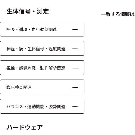
生体信号・測定
ケーブル
一致する情報は
リード線
呼吸・循環・血行動態関連
インター
フェース
神経・筋・生体信号・温度関連
テレメー
タ
視線・感覚刺激・動作解析関連
スイッチ
臨床検査関連
センサ・信号処
理関連
バランス・運動機能・姿勢関連
信号処理
ハードウェア
センサ