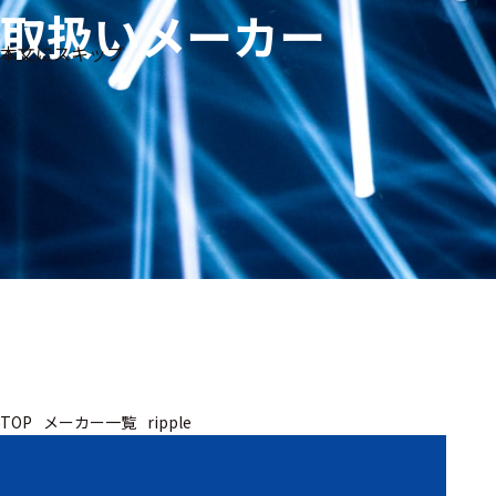
取扱いメーカー
生体
フリ
メー
本文にスキップ
信
ーワ
製品
カー
号・
ード
別
測定
検索
医
研
教
究
療
育
用
用
用
ヒ
ト・
人
動
TOP
メーカー一覧
ripple
物