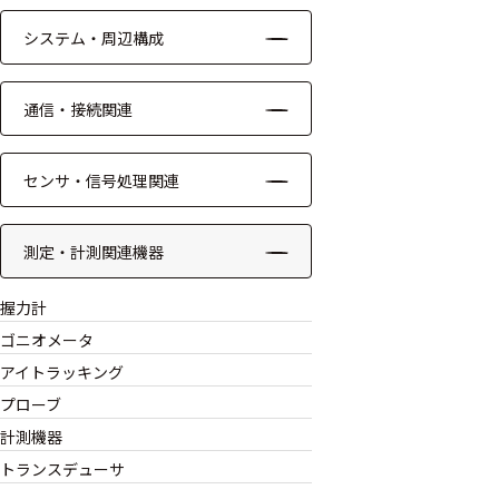
モジュー
システム・周辺構成
ル
アンプ
通信・接続関連
フィルタ
センサ・信号処理関連
ソフトウ
ェア
測定・計測関連機器
測定・計測関連
機器
握力計
ゴニオメータ
握力計
アイトラッキング
プローブ
ゴニオメ
ータ
計測機器
トランスデューサ
アイトラ