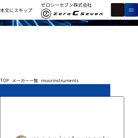
取扱いメーカー
ゼロシーセブン株式会社
フ
本文にスキップ
生
リ
メ
体
ー
ー
製
信
ワ
カ
品
号・
ー
ー
測
ド
別
定
検
索
医療用
TOP
メーカー一覧
moorinstruments
研究用
ヒト・人
動物
教育用