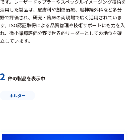
周辺機器
です。レーザードップラーやスペックルイメージング技術を
活用した製品は、皮膚科や創傷治療、脳神経外科など多分
基幹シス
野で評価され、研究・臨床の両現場で広く活用されていま
テム
す。ISO認証取得による品質管理や技術サポートにも力を入
れ、微小循環評価分野で世界的リーダーとしての地位を確
通信・接続関連
立しています。
刺激装置
レシーバ
トリガー
2
件の製品を表示中
アダプタ
ホルダー
コネクタ
ケーブル
リード線
インター