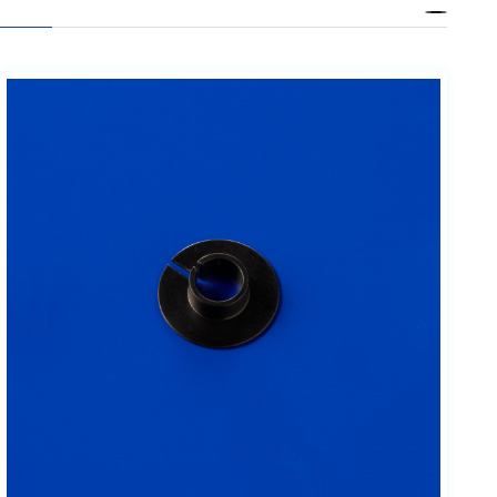
ェア
測定・計測関連
機器
握力計
ゴニオメ
ータ
アイトラ
ッキング
プローブ
計測機器
トランス
デューサ