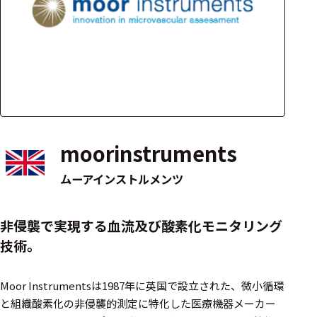
アクセ
ハード
サリ・
ウェア
消耗品
類
ワイヤレス・無
線対応
moorinstruments
MRI対応
ムーアインストルメンツ
システム・周辺
非侵襲で実現する血流及び酸素化モニタリング
構成
技術。
装置本体
Moor Instrumentsは1987年に英国で設立された、微小循環
デバイス
と組織酸素化の非侵襲的測定に特化した医療機器メーカー