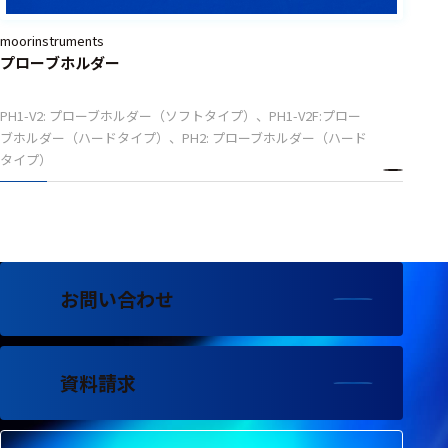
選択した条件をク
moorinstruments
リアする
プローブホルダー
698
件
PH1-V2: プローブホルダー（ソフトタイプ）、PH1-V2F:プロー
の
ブホルダー（ハードタイプ）、PH2: プローブホルダー（ハード
製
タイプ）
品
を
表
示
す
る
お問い合わせ
資料請求