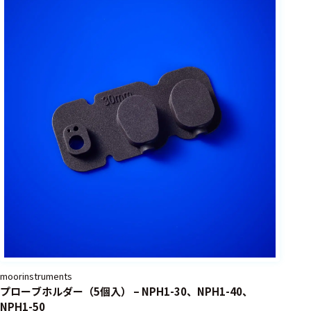
フェース
テレメー
タ
スイッチ
センサ・信号処
理関連
信号処理
センサ
モジュー
ル
アンプ
フィルタ
moorinstruments
プローブホルダー（5個入） – NPH1-30、NPH1-40、
ソフトウ
NPH1-50