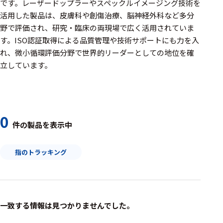
周辺機器
です。レーザードップラーやスペックルイメージング技術を
活用した製品は、皮膚科や創傷治療、脳神経外科など多分
基幹シス
野で評価され、研究・臨床の両現場で広く活用されていま
テム
す。ISO認証取得による品質管理や技術サポートにも力を入
れ、微小循環評価分野で世界的リーダーとしての地位を確
通信・接続関連
立しています。
刺激装置
レシーバ
トリガー
0
件の製品を表示中
アダプタ
指のトラッキング
コネクタ
ケーブル
リード線
一致する情報は見つかりませんでした。
インター