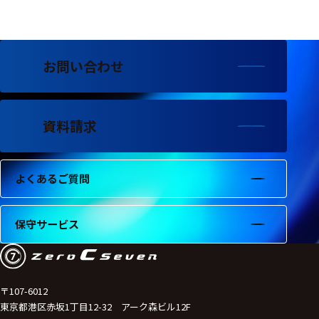
フェース
テレメー
タ
お問い合わせ
スイッチ
センサ・信号処
理関連
資料請求
信号処理
よくあるご質問
センサ
モジュー
保守サービス
ル
アンプ
フィルタ
〒107-6012
東京都港区赤坂1丁目12-32 アーク森ビル12F
ソフトウ