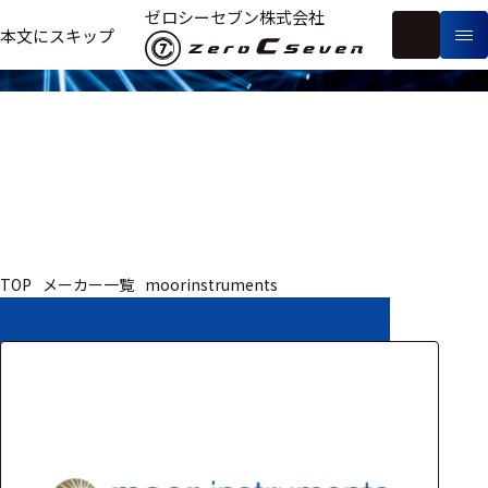
取扱いメーカー
ゼロシーセブン株式会社
フ
本文にスキップ
生
リ
メ
体
ー
ー
製
信
ワ
カ
品
号・
ー
ー
測
ド
別
定
検
索
医療用
TOP
メーカー一覧
moorinstruments
研究用
ヒト・人
動物
教育用