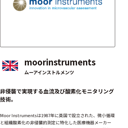
アクセ
ハード
サリ・
ウェア
消耗品
類
ワイヤレス・無
線対応
moorinstruments
MRI対応
ムーアインストルメンツ
システム・周辺
非侵襲で実現する血流及び酸素化モニタリング
構成
技術。
装置本体
Moor Instrumentsは1987年に英国で設立された、微小循環
デバイス
と組織酸素化の非侵襲的測定に特化した医療機器メーカー