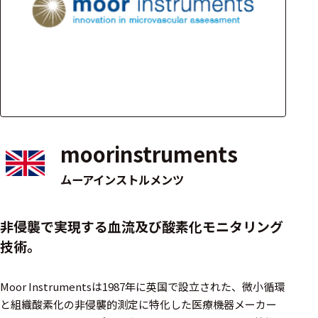
アクセ
ハード
サリ・
ウェア
消耗品
類
ワイヤレス・無
線対応
moorinstruments
MRI対応
ムーアインストルメンツ
システム・周辺
非侵襲で実現する血流及び酸素化モニタリング
構成
技術。
装置本体
Moor Instrumentsは1987年に英国で設立された、微小循環
デバイス
と組織酸素化の非侵襲的測定に特化した医療機器メーカー