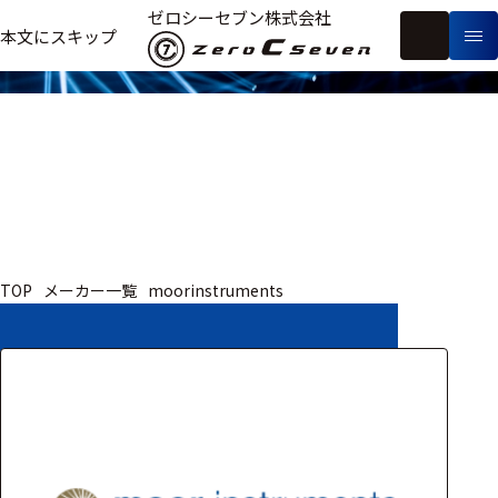
取扱いメーカー
ゼロシーセブン株式会社
フ
本文にスキップ
生
リ
メ
体
ー
ー
製
信
ワ
カ
品
号・
ー
ー
測
ド
別
定
検
索
医療用
TOP
メーカー一覧
moorinstruments
研究用
ヒト・人
動物
教育用