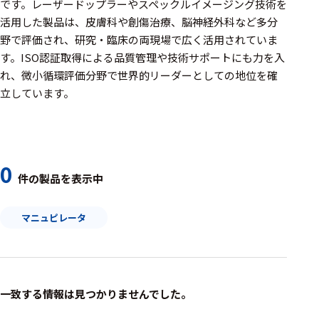
周辺機器
です。レーザードップラーやスペックルイメージング技術を
活用した製品は、皮膚科や創傷治療、脳神経外科など多分
基幹シス
野で評価され、研究・臨床の両現場で広く活用されていま
テム
す。ISO認証取得による品質管理や技術サポートにも力を入
れ、微小循環評価分野で世界的リーダーとしての地位を確
通信・接続関連
立しています。
刺激装置
レシーバ
トリガー
0
件の製品を表示中
アダプタ
マニュピレータ
コネクタ
ケーブル
リード線
一致する情報は見つかりませんでした。
インター