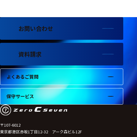
フェース
テレメー
タ
お問い合わせ
スイッチ
センサ・信号処
理関連
資料請求
信号処理
よくあるご質問
センサ
モジュー
保守サービス
ル
アンプ
フィルタ
〒107-6012
東京都港区赤坂1丁目12-32 アーク森ビル12F
ソフトウ