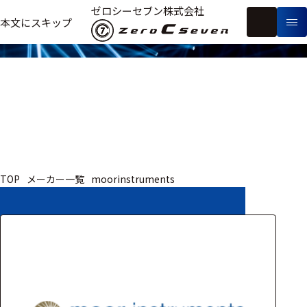
取扱いメーカー
ゼロシーセブン株式会社
フ
本文にスキップ
生
リ
メ
体
ー
ー
製
信
ワ
カ
品
号・
ー
ー
測
ド
別
定
検
索
医療用
TOP
メーカー一覧
moorinstruments
研究用
ヒト・人
動物
教育用