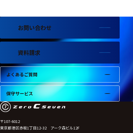
フェース
テレメー
タ
お問い合わせ
スイッチ
センサ・信号処
理関連
資料請求
信号処理
よくあるご質問
センサ
モジュー
保守サービス
ル
アンプ
フィルタ
〒107-6012
東京都港区赤坂1丁目12-32 アーク森ビル12F
ソフトウ