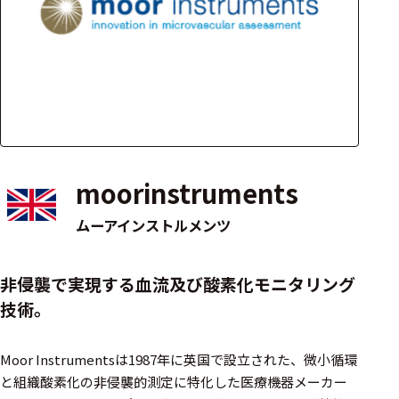
アクセ
ハード
サリ・
ウェア
消耗品
類
ワイヤレス・無
線対応
moorinstruments
MRI対応
ムーアインストルメンツ
システム・周辺
非侵襲で実現する血流及び酸素化モニタリング
構成
技術。
装置本体
Moor Instrumentsは1987年に英国で設立された、微小循環
デバイス
と組織酸素化の非侵襲的測定に特化した医療機器メーカー