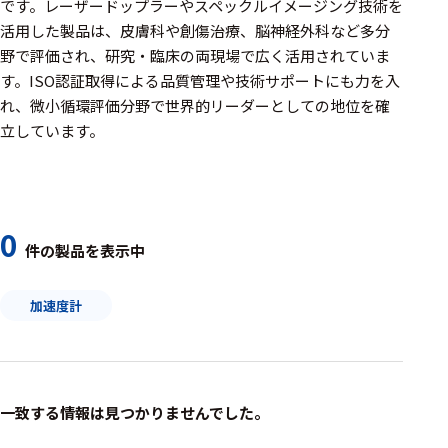
周辺機器
です。レーザードップラーやスペックルイメージング技術を
活用した製品は、皮膚科や創傷治療、脳神経外科など多分
基幹シス
野で評価され、研究・臨床の両現場で広く活用されていま
テム
す。ISO認証取得による品質管理や技術サポートにも力を入
れ、微小循環評価分野で世界的リーダーとしての地位を確
通信・接続関連
立しています。
刺激装置
レシーバ
トリガー
0
件の製品を表示中
アダプタ
加速度計
コネクタ
ケーブル
リード線
一致する情報は見つかりませんでした。
インター