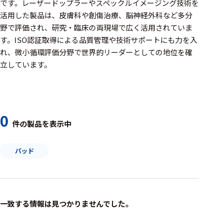
周辺機器
です。レーザードップラーやスペックルイメージング技術を
活用した製品は、皮膚科や創傷治療、脳神経外科など多分
基幹シス
野で評価され、研究・臨床の両現場で広く活用されていま
テム
す。ISO認証取得による品質管理や技術サポートにも力を入
れ、微小循環評価分野で世界的リーダーとしての地位を確
通信・接続関連
立しています。
刺激装置
レシーバ
トリガー
0
件の製品を表示中
アダプタ
パッド
コネクタ
ケーブル
リード線
一致する情報は見つかりませんでした。
インター