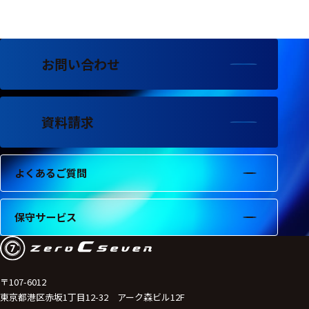
フェース
テレメー
タ
お問い合わせ
スイッチ
センサ・信号処
理関連
資料請求
信号処理
よくあるご質問
センサ
モジュー
保守サービス
ル
アンプ
フィルタ
〒107-6012
東京都港区赤坂1丁目12-32 アーク森ビル12F
ソフトウ