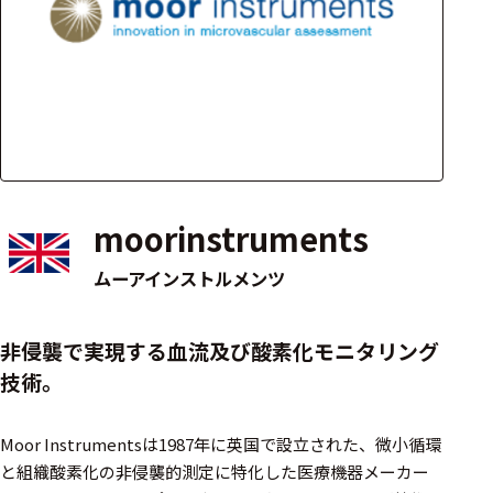
アクセ
ハード
サリ・
ウェア
消耗品
類
ワイヤレス・無
線対応
moorinstruments
MRI対応
ムーアインストルメンツ
システム・周辺
非侵襲で実現する血流及び酸素化モニタリング
構成
技術。
装置本体
Moor Instrumentsは1987年に英国で設立された、微小循環
デバイス
と組織酸素化の非侵襲的測定に特化した医療機器メーカー