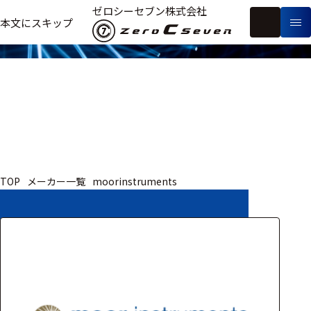
取扱いメーカー
ゼロシーセブン株式会社
フ
本文にスキップ
生
リ
メ
体
ー
ー
製
信
ワ
カ
品
号・
ー
ー
測
ド
別
定
検
索
医療用
TOP
メーカー一覧
moorinstruments
研究用
ヒト・人
動物
教育用