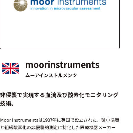
アクセ
ハード
サリ・
ウェア
消耗品
類
ワイヤレス・無
線対応
moorinstruments
MRI対応
ムーアインストルメンツ
システム・周辺
非侵襲で実現する血流及び酸素化モニタリング
構成
技術。
装置本体
Moor Instrumentsは1987年に英国で設立された、微小循環
デバイス
と組織酸素化の非侵襲的測定に特化した医療機器メーカー