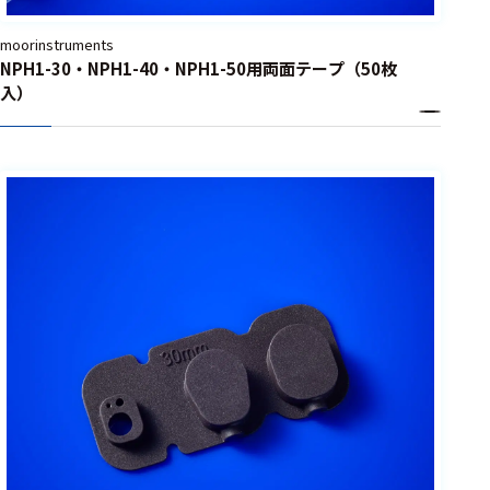
選択した条件をク
moorinstruments
リアする
NPH1-30・NPH1-40・NPH1-50用両面テープ（50枚
698
入）
件
の
製
品
を
表
示
す
る