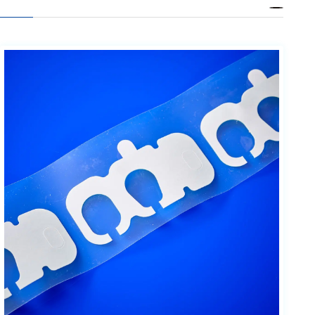
ェア
測定・計測関連
機器
握力計
ゴニオメ
ータ
アイトラ
ッキング
プローブ
計測機器
トランス
デューサ