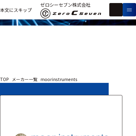
取扱いメーカー
ゼロシーセブン株式会社
フ
本文にスキップ
生
リ
メ
体
ー
ー
製
信
ワ
カ
品
号・
ー
ー
測
ド
別
定
検
索
医療用
TOP
メーカー一覧
moorinstruments
研究用
ヒト・人
動物
教育用