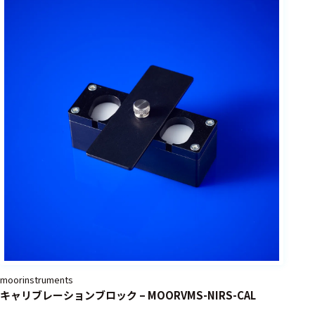
フェース
テレメー
タ
スイッチ
センサ・信号処
理関連
信号処理
センサ
モジュー
ル
アンプ
フィルタ
moorinstruments
キャリブレーションブロック – MOORVMS-NIRS-CAL
ソフトウ