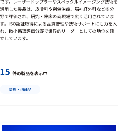
周辺機器
です。レーザードップラーやスペックルイメージング技術を
活用した製品は、皮膚科や創傷治療、脳神経外科など多分
基幹シス
野で評価され、研究・臨床の両現場で広く活用されていま
テム
す。ISO認証取得による品質管理や技術サポートにも力を入
れ、微小循環評価分野で世界的リーダーとしての地位を確
通信・接続関連
立しています。
刺激装置
レシーバ
トリガー
15
件の製品を表示中
アダプタ
交換・消耗品
コネクタ
ケーブル
リード線
インター