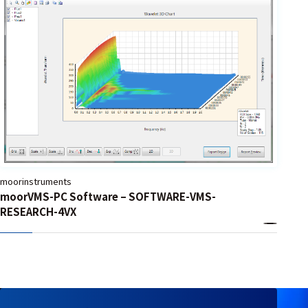
フェース
テレメー
タ
スイッチ
センサ・信号処
理関連
信号処理
センサ
moorinstruments
moorVMS-PC Software – SOFTWARE-VMS-
モジュー
RESEARCH-4VX
ル
アンプ
フィルタ
ソフトウ