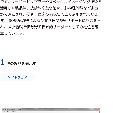
周辺機器
です。レーザードップラーやスペックルイメージング技術を
活用した製品は、皮膚科や創傷治療、脳神経外科など多分
基幹シス
野で評価され、研究・臨床の両現場で広く活用されていま
テム
す。ISO認証取得による品質管理や技術サポートにも力を入
れ、微小循環評価分野で世界的リーダーとしての地位を確
通信・接続関連
立しています。
刺激装置
レシーバ
トリガー
1
件の製品を表示中
アダプタ
ソフトウェア
コネクタ
ケーブル
リード線
インター