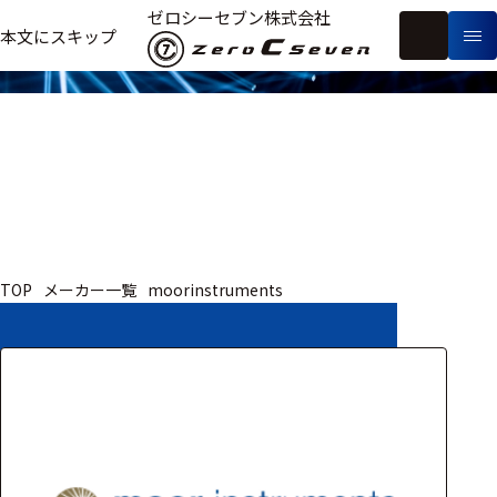
取扱いメーカー
ゼロシーセブン株式会社
フ
本文にスキップ
生
リ
メ
体
ー
ー
製
信
ワ
カ
品
号・
ー
ー
測
ド
別
定
検
索
医療用
TOP
メーカー一覧
moorinstruments
研究用
ヒト・人
動物
教育用