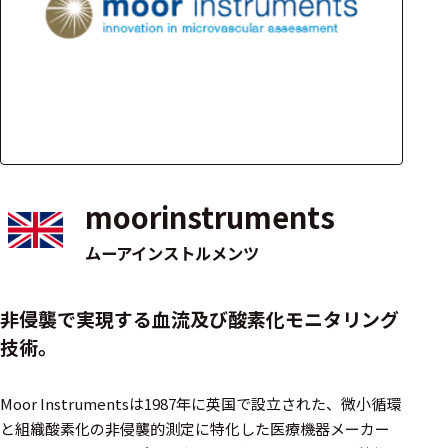
アクセ
ハード
サリ・
ウェア
消耗品
類
ワイヤレス・無
線対応
moorinstruments
MRI対応
ムーアインストルメンツ
システム・周辺
非侵襲で実現する血流及び酸素化モニタリング
構成
技術。
装置本体
Moor Instrumentsは1987年に英国で設立された、微小循環
デバイス
と組織酸素化の非侵襲的測定に特化した医療機器メーカー