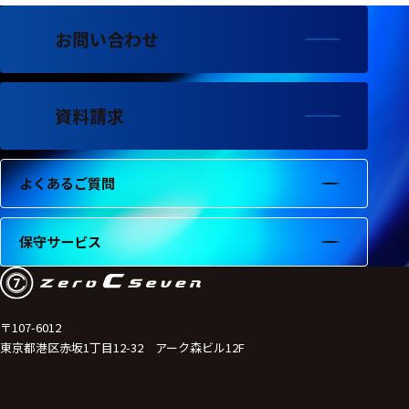
フェース
お問い合わせ
テレメー
タ
スイッチ
資料請求
センサ・信号処
理関連
よくあるご質問
信号処理
センサ
保守サービス
モジュー
ル
アンプ
〒107-6012
東京都港区赤坂1丁目12-32 アーク森ビル12F
フィルタ
ソフトウ