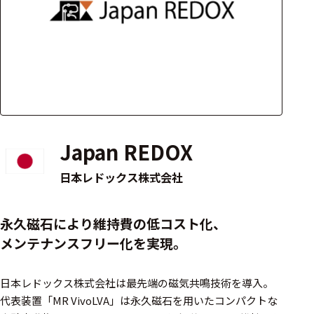
アクセ
ハード
サリ・
ウェア
消耗品
類
ワイヤレス・無
線対応
Japan REDOX
MRI対応
日本レドックス株式会社
システム・周辺
永久磁石により維持費の低コスト化、
構成
メンテナンスフリー化を実現。
装置本体
日本レドックス株式会社は最先端の磁気共鳴技術を導入。
デバイス
代表装置「MR VivoLVA」は永久磁石を用いたコンパクトな