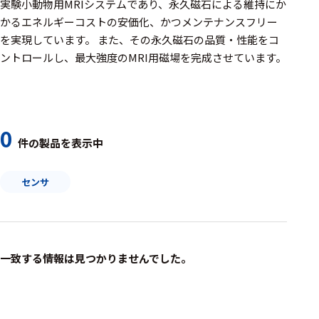
周辺機器
実験小動物用MRIシステムであり、永久磁石による維持にか
かるエネルギーコストの安価化、かつメンテナンスフリー
基幹シス
を実現しています。 また、その永久磁石の品質・性能をコ
テム
ントロールし、最大強度のMRI用磁場を完成させています。
通信・接続関連
刺激装置
0
レシーバ
件の製品を表示中
トリガー
センサ
アダプタ
コネクタ
ケーブル
一致する情報は見つかりませんでした。
リード線
インター