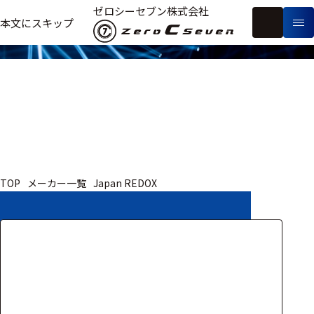
取扱いメーカー
ゼロシーセブン株式会社
フ
本文にスキップ
生
リ
メ
体
ー
ー
製
信
ワ
カ
品
号・
ー
ー
測
ド
別
定
検
索
医療用
TOP
メーカー一覧
Japan REDOX
研究用
ヒト・人
動物
教育用