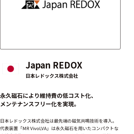
アクセ
ハード
サリ・
ウェア
消耗品
類
ワイヤレス・無
線対応
Japan REDOX
MRI対応
日本レドックス株式会社
システム・周辺
永久磁石により維持費の低コスト化、
構成
メンテナンスフリー化を実現。
装置本体
日本レドックス株式会社は最先端の磁気共鳴技術を導入。
デバイス
代表装置「MR VivoLVA」は永久磁石を用いたコンパクトな