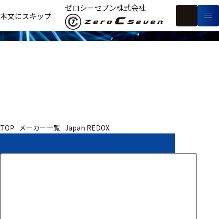
取扱いメーカー
ゼロシーセブン株式会社
フ
本文にスキップ
生
リ
メ
体
ー
ー
製
信
ワ
カ
品
号・
ー
ー
測
ド
別
定
検
索
医療用
TOP
メーカー一覧
Japan REDOX
研究用
ヒト・人
動物
教育用