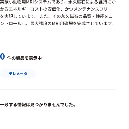
周辺機器
実験小動物用MRIシステムであり、永久磁石による維持にか
かるエネルギーコストの安価化、かつメンテナンスフリー
基幹シス
を実現しています。 また、その永久磁石の品質・性能をコ
テム
ントロールし、最大強度のMRI用磁場を完成させています。
通信・接続関連
刺激装置
0
レシーバ
件の製品を表示中
トリガー
テレメータ
アダプタ
コネクタ
ケーブル
一致する情報は見つかりませんでした。
リード線
インター