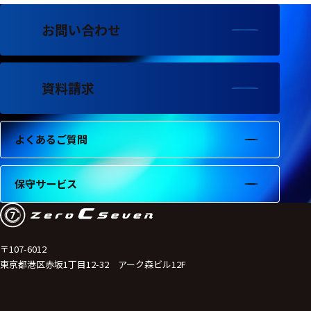
フェース
お問い合わせ
テレメー
タ
スイッチ
資料請求
センサ・信号処
理関連
よくあるご質問
信号処理
センサ
保守サービス
モジュー
ル
アンプ
〒107-6012
東京都港区赤坂1丁目12-32 アーク森ビル12F
フィルタ
ソフトウ