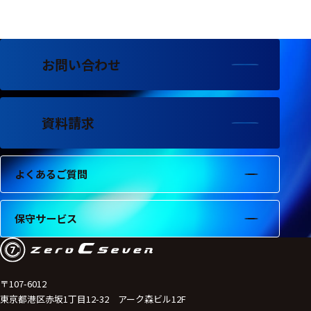
フェース
テレメー
タ
お問い合わせ
スイッチ
センサ・信号処
理関連
資料請求
信号処理
よくあるご質問
センサ
モジュー
保守サービス
ル
アンプ
フィルタ
〒107-6012
東京都港区赤坂1丁目12-32 アーク森ビル12F
ソフトウ