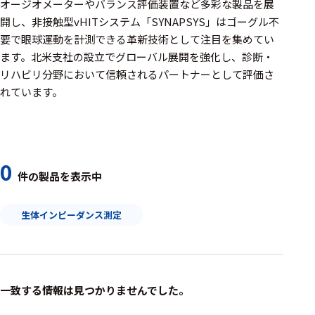
周辺機器
オージオメーターやバランス評価装置など多彩な製品を展
開し、非接触型vHITシステム「SYNAPSYS」はゴーグル不
基幹シス
要で眼球運動を計測できる革新技術として注目を集めてい
テム
ます。北米支社の設立でグローバル展開を強化し、診断・
リハビリ分野において信頼されるパートナーとして評価さ
通信・接続関連
れています。
刺激装置
レシーバ
トリガー
0
件の製品を表示中
アダプタ
生体インピーダンス測定
コネクタ
ケーブル
リード線
一致する情報は見つかりませんでした。
インター