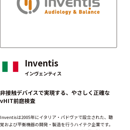
アクセ
ハード
サリ・
ウェア
消耗品
類
ワイヤレス・無
線対応
Inventis
MRI対応
インヴェンティス
システム・周辺
非接触デバイスで実現する、やさしく正確な
構成
vHIT前庭検査
装置本体
Inventisは2005年にイタリア・パドヴァで設立された、聴
デバイス
覚および平衡機器の開発・製造を行うハイテク企業です。