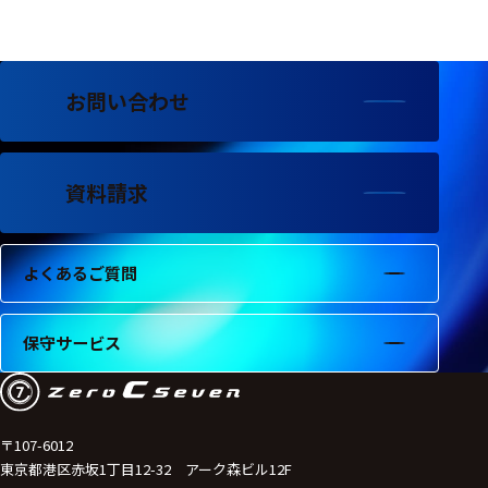
フェース
テレメー
タ
お問い合わせ
スイッチ
センサ・信号処
理関連
資料請求
信号処理
よくあるご質問
センサ
モジュー
保守サービス
ル
アンプ
フィルタ
〒107-6012
東京都港区赤坂1丁目12-32 アーク森ビル12F
ソフトウ