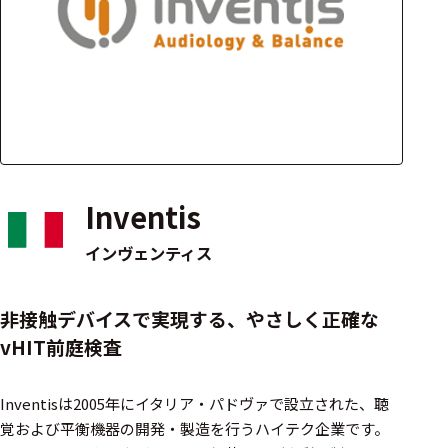
アクセ
ハード
サリ・
ウェア
消耗品
類
ワイヤレス・無
線対応
Inventis
MRI対応
インヴェンティス
システム・周辺
非接触デバイスで実現する、やさしく正確な
構成
vHIT前庭検査
装置本体
Inventisは2005年にイタリア・パドヴァで設立された、聴
デバイス
覚および平衡機器の開発・製造を行うハイテク企業です。