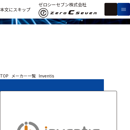
取扱いメーカー
ゼロシーセブン株式会社
フ
本文にスキップ
生
リ
メ
体
ー
ー
製
信
ワ
カ
品
号・
ー
ー
測
ド
別
定
検
索
医療用
TOP
メーカー一覧
Inventis
研究用
ヒト・人
動物
教育用