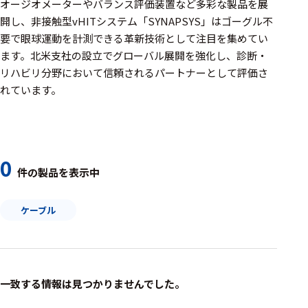
周辺機器
オージオメーターやバランス評価装置など多彩な製品を展
開し、非接触型vHITシステム「SYNAPSYS」はゴーグル不
基幹シス
要で眼球運動を計測できる革新技術として注目を集めてい
テム
ます。北米支社の設立でグローバル展開を強化し、診断・
リハビリ分野において信頼されるパートナーとして評価さ
通信・接続関連
れています。
刺激装置
レシーバ
トリガー
0
件の製品を表示中
アダプタ
ケーブル
コネクタ
ケーブル
リード線
一致する情報は見つかりませんでした。
インター