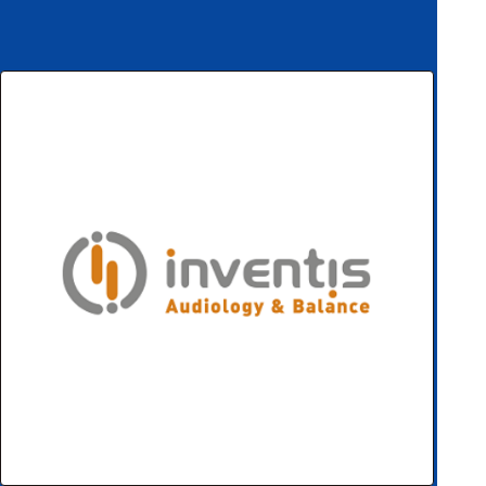
ハ
アク
ー
セサ
ド
リ・
ウ
消耗
ェ
品類
ア
ワイヤレス・無
線対応
MRI対応
システム・周辺
構成