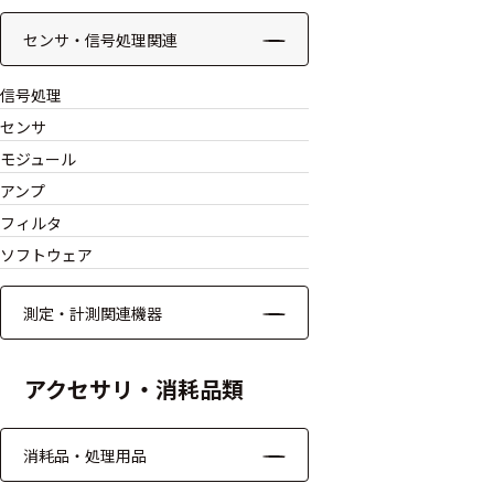
モジュー
センサ・信号処理関連
ル
アンプ
信号処理
センサ
フィルタ
モジュール
ソフトウ
アンプ
ェア
フィルタ
ソフトウェア
測定・計測関連
機器
測定・計測関連機器
握力計
アクセサリ・消耗品類
ゴニオメ
ータ
消耗品・処理用品
アイトラ