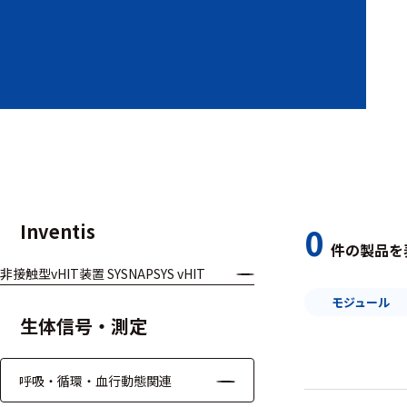
装置本体
デバイス
周辺機器
基幹シス
テム
通信・接続関連
Inventis
0
件の製品を
刺激装置
非接触型vHIT装置 SYSNAPSYS vHIT
レシーバ
モジュール
生体信号・測定
トリガー
アダプタ
呼吸・循環・血行動態関連
コネクタ