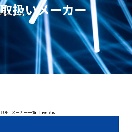
取扱いメーカー
生体
フリ
メー
本文にスキップ
信
ーワ
製品
カー
号・
ード
別
測定
検索
医
研
教
究
療
育
用
用
用
ヒ
ト・
人
動
TOP
メーカー一覧
Inventis
物