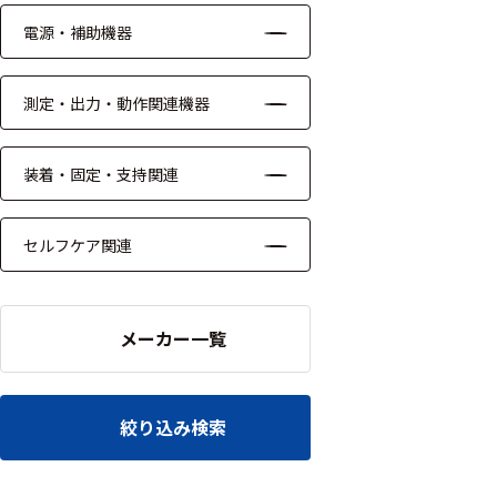
ッキング
電源・補助機器
プローブ
計測機器
測定・出力・動作関連機器
トランス
デューサ
装着・固定・支持関連
セルフケア関連
698
選
択
件
し
メーカー一覧
の
た
製
条
品
件
を
を
絞り込み検索
表
ク
示
リ
す
ア