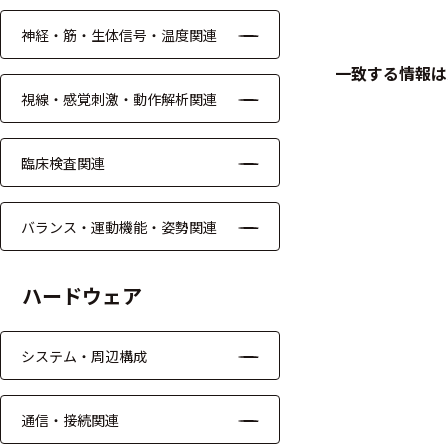
神経・筋・生体信号・温度関連
ケーブル
一致する情報は
リード線
視線・感覚刺激・動作解析関連
インター
フェース
臨床検査関連
テレメー
タ
バランス・運動機能・姿勢関連
スイッチ
ハードウェア
センサ・信号処
理関連
システム・周辺構成
信号処理
通信・接続関連
センサ